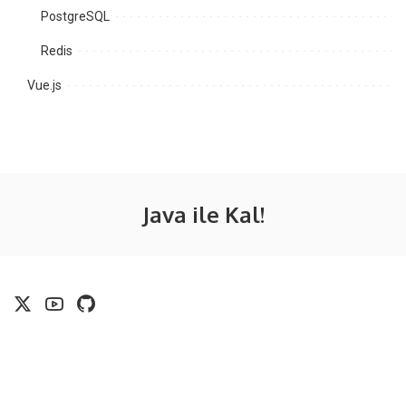
PostgreSQL
Redis
Vue.js
Java ile Kal!