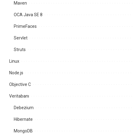
Maven
OCA Java SE 8
PrimeFaces
Servlet
Struts
Linux
Node.js
Objective C
Veritabanı
Debezium
Hibernate
MongoDB