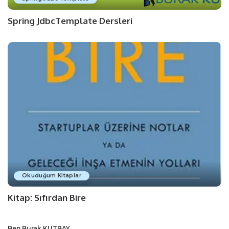
Spring JdbcTemplate Dersleri
Okuduğum Kitaplar
Kitap: Sıfırdan Bire
Ben Burak KUTBAY