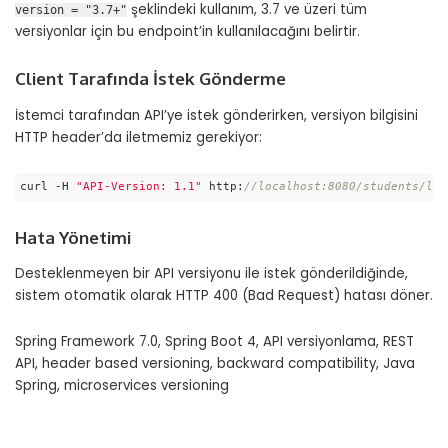
şeklindeki kullanım, 3.7 ve üzeri tüm
version = "3.7+"
versiyonlar için bu endpoint’in kullanılacağını belirtir.
Client Tarafında İstek Gönderme
İstemci tarafından API’ye istek gönderirken, versiyon bilgisini
HTTP header’da iletmemiz gerekiyor:
curl -H 
"API-Version: 1.1"
 http:
//localhost:8080/students/lis
Code language:
JavaScript
(
javascript
)
Hata Yönetimi
Desteklenmeyen bir API versiyonu ile istek gönderildiğinde,
sistem otomatik olarak HTTP 400 (Bad Request) hatası döner.
Spring Framework 7.0, Spring Boot 4, API versiyonlama, REST
API, header based versioning, backward compatibility, Java
Spring, microservices versioning