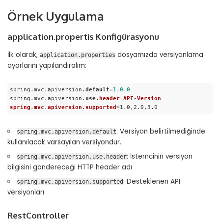
Örnek Uygulama
application.propertis Konfigürasyonu
İlk olarak,
dosyamızda versiyonlama
application.properties
ayarlarını yapılandıralım:
spring.mvc.apiversion.
default
=
1.0
.0
spring.mvc.apiversion.
use
.
header
=
API
-
Version
spring
.
mvc
.
apiversion
.
supported
=1.0,2.0,3.0
Code language:
PHP
(
php
)
: Versiyon belirtilmediğinde
spring.mvc.apiversion.default
kullanılacak varsayılan versiyondur.
: İstemcinin versiyon
spring.mvc.apiversion.use.header
bilgisini göndereceği HTTP header adı
: Desteklenen API
spring.mvc.apiversion.supported
versiyonları
RestController