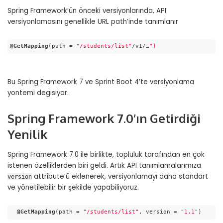
Spring Framework’ün önceki versiyonlarında, API
versiyonlamasını genellikle URL path’inde tanımlanır
@GetMapping
(path = 
"/students/list"
/v1/…
")
Code language:
CSS
(
css
)
Bu Spring Framework 7 ve Sprint Boot 4’te versiyonlama
yontemi degisiyor.
Spring Framework 7.0’ın Getirdiği
Yenilik
Spring Framework 7.0 ile birlikte, topluluk tarafından en çok
istenen özelliklerden biri geldi. Artık API tanımlamalarımıza
attribute’ü eklenerek, versiyonlamayı daha standart
version
ve yönetilebilir bir şekilde yapabiliyoruz.
@GetMapping
(path = 
"/students/list"
, version = 
"1.1"
)
Code language:
CSS
(
css
)