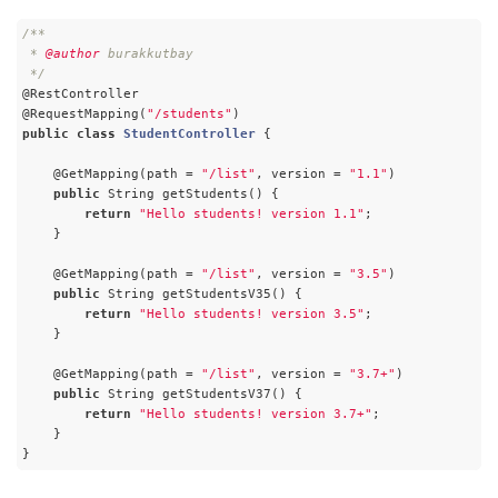
/**

 * 
@author
 burakkutbay

 */
@RestController

@RequestMapping(
"/students"
public
class
StudentController
{

    @GetMapping(path = 
"/list"
, version = 
"1.1"
)

public
 String getStudents() {

return
"Hello students! version 1.1"
;

    }

    @GetMapping(path = 
"/list"
, version = 
"3.5"
)

public
 String getStudentsV35() {

return
"Hello students! version 3.5"
;

    }

    @GetMapping(path = 
"/list"
, version = 
"3.7+"
)

public
 String getStudentsV37() {

return
"Hello students! version 3.7+"
;

    }

}
Code language:
PHP
(
php
)