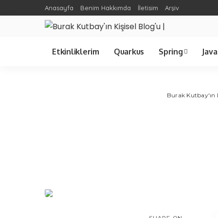
Anasayfa
Benim Hakkımda
İletisim
Arşiv
Etkinliklerim
Quarkus
Spring
Java
Spring Cloud
Jav
Burak Kutbay'ın K