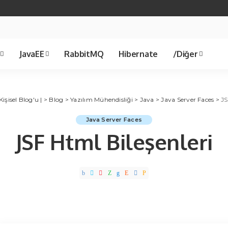
Spring Cloud
Java 21
Spring Boot
Ja
JavaEE
RabbitMQ
Hibernate
/Diğer
a 21
Spring Boot
Java 8
Spring JDBC
Ünlü Bilişimcile
Servlet
işisel Blog'u |
>
Blog
>
Yazılım Mühendisliği
>
Template
Java
>
Java Server Faces
>
JS
Java Server Faces
JSF Html Bileşenleri