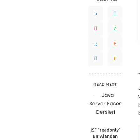
SHARE ON
READ NEXT
JSF “readonly”
Bir Alandan