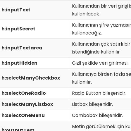
Kullanıcıdan bir veri girişi
h:inputText
kullanılacak
Kullanıcının şifre yazması
h:inputSecret
kullanacağız.
Kullanıcıdan çok satırlı bir
h:inputTextarea
istendiğinde kullanılır
h:inputHidden
Gizli şekilde veri girilmesi
Kullanıcıya birden fazla 
h:selectManyCheckbox
kullanılır.
h:selectOneRadio
Radio Button bileşenidir.
h:selectManyListbox
Listbox bileşenidir.
h:selectOneMenu
Combobox bileşenidir.
Metin görütülemek için k
h:outputText