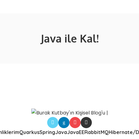
Java ile Kal!
nliklerim
Quarkus
Spring
Java
JavaEE
RabbitMQ
Hibernate
/D