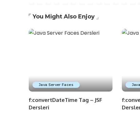
You Might Also Enjoy
Java Server Faces
Java
f:convertDateTime Tag – JSF
f:conv
Dersleri
Dersler