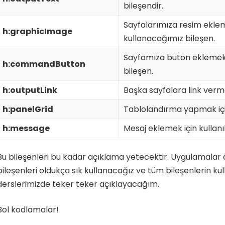
bileşendir.
Sayfalarımıza resim eklem
h:graphicImage
kullanacağımız bileşen.
Sayfamıza buton eklemek 
h:commandButton
bileşen.
h:outputLink
Başka sayfalara link vermek
h:panelGrid
Tablolandırma yapmak için 
h:message
Mesaj eklemek için kullanıl
Bu bileşenleri bu kadar açıklama yetecektir. Uygulamalar
bileşenleri oldukça sık kullanacağız ve tüm bileşenlerin kul
derslerimizde teker teker açıklayacağım.
Bol kodlamalar!