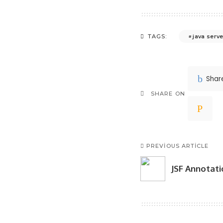
java serv
TAGS:
Shar
SHARE ON
PREVIOUS ARTICLE
JSF Annotati