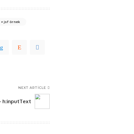
jsf örnek
NEXT ARTICLE
 – h:inputText