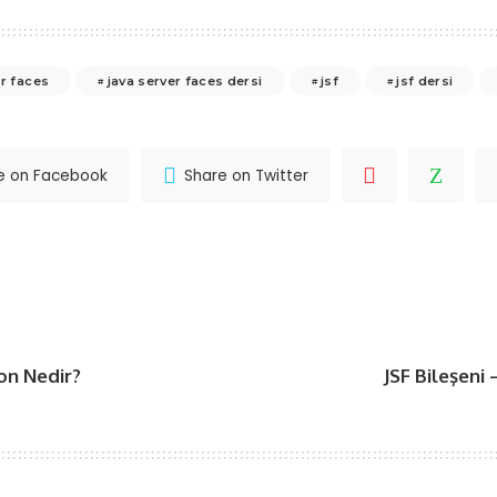
er faces
java server faces dersi
jsf
jsf dersi
e on Facebook
Share on Twitter
on Nedir?
JSF Bileşeni