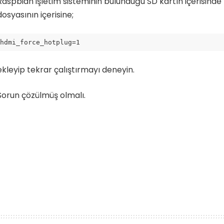
Raspbian işletim sisteminin bulunduğu SD kartın içerisinde
dosyasının içerisine;
hdmi_force_hotplug=1
ekleyip tekrar çalıştırmayı deneyin.
Sorun çözülmüş olmalı.