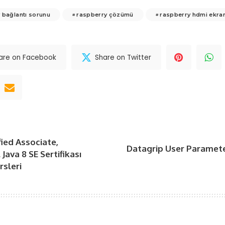
 bağlantı sorunu
raspberry çözümü
raspberry hdmi ekra
are on Facebook
Share on Twitter
fied Associate,
Datagrip User Paramete
Java 8 SE Sertifikası
rsleri