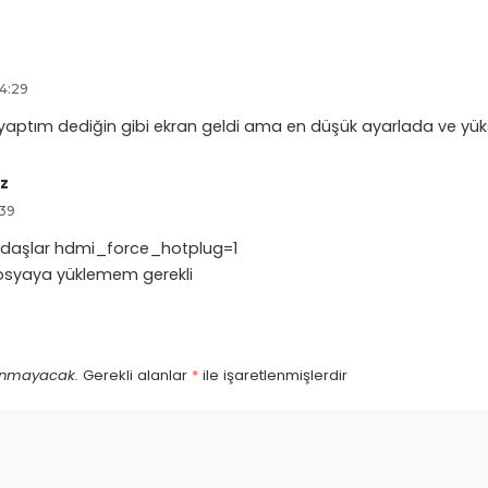
14:29
aptım dediğin gibi ekran geldi ama en düşük ayarlada ve yü
az
:39
daşlar hdmi_force_hotplug=1
osyaya yüklemem gerekli
lanmayacak.
Gerekli alanlar
*
ile işaretlenmişlerdir