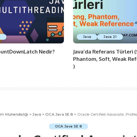
a
Java
Java 21
ountDownLatch Nedir?
Java’da Referans Türleri 
Phantom, Soft, Weak Ref
)
lım Mühendisliği
>
Java
>
OCA Java SE 8
>
Oracle Certified Associate, Profe
OCA Java SE 8