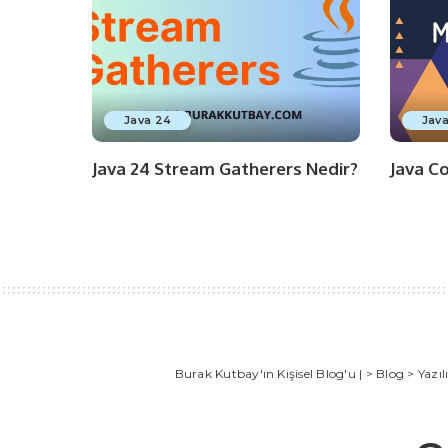
Java 24
Jav
Java 24 Stream Gatherers Nedir?
Java C
Burak Kutbay'ın Kişisel Blog'u |
>
Blog
>
Yazı