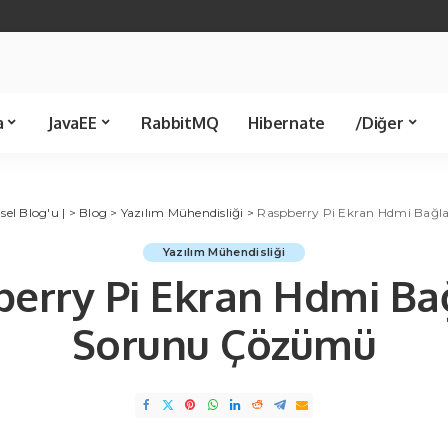
Java 21
Spring Boot
Java 8
Spring JDBC
Servlet
Spring 
Template
Kütüphane
Makale
a
JavaEE
RabbitMQ
Hibernate
/Diğer
Spring JDBC
Ünlü Bilişimciler
Servlet
Spring MVC
C Sharp
Kü
sel Blog'u |
Template
>
Blog
>
Yazılım Mühendisliği
>
Raspberry Pi Ekran Hdmi Bağl
Yazılım Mühendisliği
erry Pi Ekran Hdmi Ba
Sorunu Çözümü