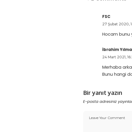
FSC
27 Şubat 2020, 
Hocam bunu y
İbrahim Yılm
24 Mart 2021, 16
Merhaba arka
Bunu hangi d
Bir yanıt yazın
E-posta adresiniz yayın