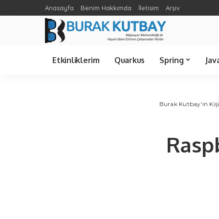
Anasayfa
Benim Hakkımda
İletisim
Arşiv
Spring Cloud
Ünlü Bilişimciler
C Sharp
Etkinliklerim
Quarkus
Spring
Jav
Spring Cloud
Java 21
Spring Boot
Java 8
Burak Kutbay'ın Kişi
Raspb