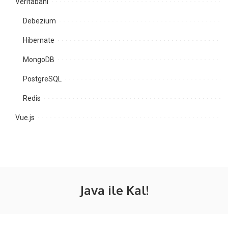
Veritabanı
Debezium
Hibernate
MongoDB
PostgreSQL
Redis
Vue.js
Java ile Kal!