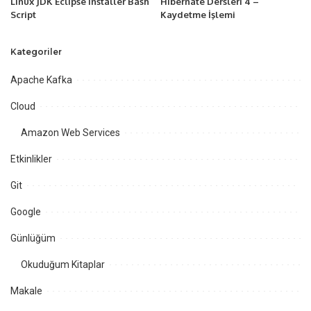
Linux JDK Eclipse Installer Bash
Hibernate Dersleri 4 –
Script
Kaydetme İşlemi
Kategoriler
Apache Kafka
Cloud
Amazon Web Services
Etkinlikler
Git
Google
Günlüğüm
Okuduğum Kitaplar
Makale