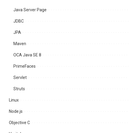
Java Server Page
JDBC
JPA
Maven
OCA Java SE 8
PrimeFaces
Servlet
Struts
Linux
Node.js
Objective C