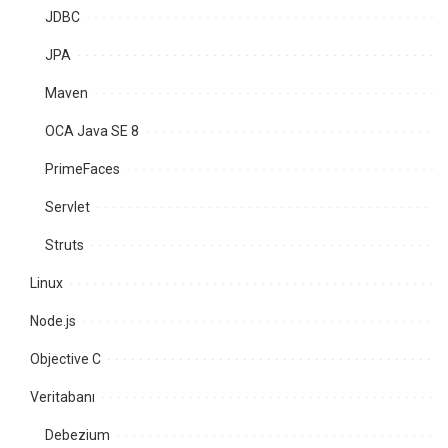
JDBC
JPA
Maven
OCA Java SE 8
PrimeFaces
Servlet
Struts
Linux
Node.js
Objective C
Veritabanı
Debezium