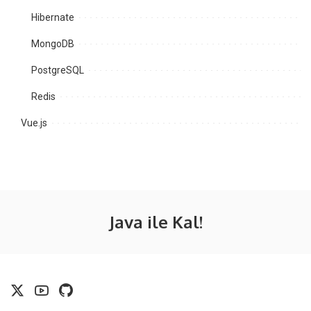
Hibernate
MongoDB
PostgreSQL
Redis
Vue.js
Java ile Kal!