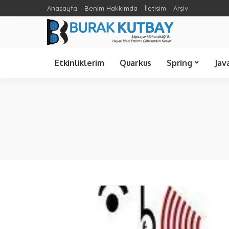
Anasayfa
Benim Hakkımda
İletisim
Arşiv
Spring Cloud
Ünlü Bilişimciler
C Sharp
Etkinliklerim
Quarkus
Spring
Jav
Spring Cloud
Java 21
Spring Boot
Java 8