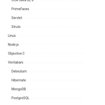
OCA Java SE 8
PrimeFaces
Servlet
Struts
Linux
Node.js
Objective C
Veritabanı
Debezium
Hibernate
MongoDB
PostgreSQL