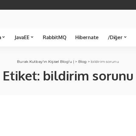
Java 21
Spring Boot
Java 8
Spring JDBC
Servlet
Spring 
Template
Kütüphane
Makale
a
JavaEE
RabbitMQ
Hibernate
/Diğer
Spring JDBC
Ünlü Bilişimciler
Servlet
Spring MVC
C Sharp
Kü
Burak Kutbay'ın Kişisel Blog'u |
>
Blog
>
bildirim sorunu
Template
Etiket:
bildirim sorunu