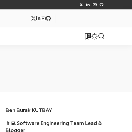
MVC
0
tüphane
Makale
Ben Burak KUTBAY
👨‍💻 Software Engineering Team Lead &
Blogger