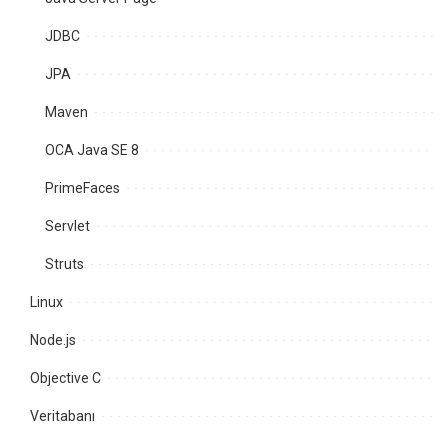
JDBC
JPA
Maven
OCA Java SE 8
PrimeFaces
Servlet
Struts
Linux
Node.js
Objective C
Veritabanı