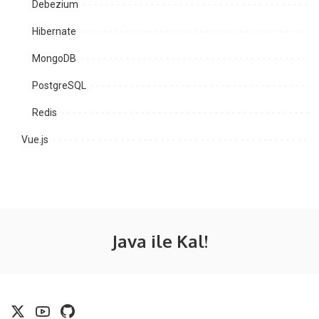
Debezium
Hibernate
MongoDB
PostgreSQL
Redis
Vue.js
Java ile Kal!