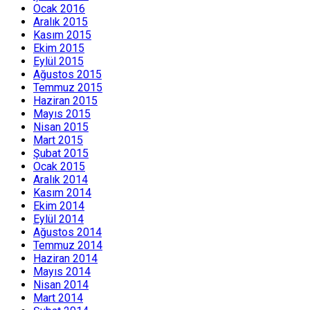
Ocak 2016
Aralık 2015
Kasım 2015
Ekim 2015
Eylül 2015
Ağustos 2015
Temmuz 2015
Haziran 2015
Mayıs 2015
Nisan 2015
Mart 2015
Şubat 2015
Ocak 2015
Aralık 2014
Kasım 2014
Ekim 2014
Eylül 2014
Ağustos 2014
Temmuz 2014
Haziran 2014
Mayıs 2014
Nisan 2014
Mart 2014