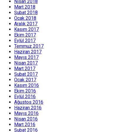
Nisan 2018
Mart 2018
Şubat 2018
Ocak 2018
Aralık 2017
Kasım 2017
Ekim 2017
Eylül 2017
Temmuz 2017
Haziran 2017
Mayıs 2017
Nisan 2017
Mart 2017
Şubat 2017
Ocak 2017
Kasım 2016
Ekim 2016
Eylül 2016
Ağustos 2016
Haziran 2016
Mayıs 2016
Nisan 2016
Mart 2016
Şubat 2016