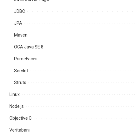
JDBC
JPA
Maven
OCA Java SE 8
PrimeFaces
Servlet
Struts
Linux
Node.js
Objective C
Veritabanı