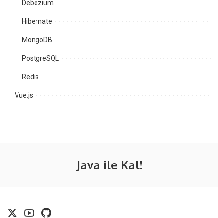
Debezium
Hibernate
MongoDB
PostgreSQL
Redis
Vue.js
Java ile Kal!