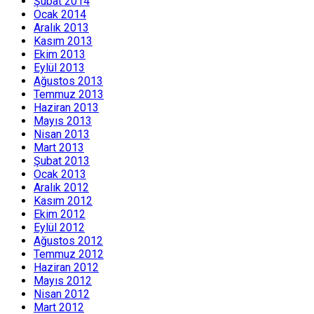
Şubat 2014
Ocak 2014
Aralık 2013
Kasım 2013
Ekim 2013
Eylül 2013
Ağustos 2013
Temmuz 2013
Haziran 2013
Mayıs 2013
Nisan 2013
Mart 2013
Şubat 2013
Ocak 2013
Aralık 2012
Kasım 2012
Ekim 2012
Eylül 2012
Ağustos 2012
Temmuz 2012
Haziran 2012
Mayıs 2012
Nisan 2012
Mart 2012