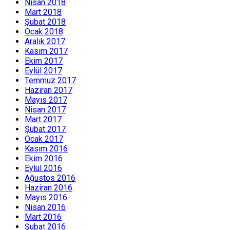
Nisan 2018
Mart 2018
Şubat 2018
Ocak 2018
Aralık 2017
Kasım 2017
Ekim 2017
Eylül 2017
Temmuz 2017
Haziran 2017
Mayıs 2017
Nisan 2017
Mart 2017
Şubat 2017
Ocak 2017
Kasım 2016
Ekim 2016
Eylül 2016
Ağustos 2016
Haziran 2016
Mayıs 2016
Nisan 2016
Mart 2016
Şubat 2016