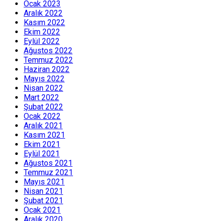
Ocak 2023
Aralık 2022
Kasım 2022
Ekim 2022
Eylül 2022
Ağustos 2022
Temmuz 2022
Haziran 2022
Mayıs 2022
Nisan 2022
Mart 2022
Şubat 2022
Ocak 2022
Aralık 2021
Kasım 2021
Ekim 2021
Eylül 2021
Ağustos 2021
Temmuz 2021
Mayıs 2021
Nisan 2021
Şubat 2021
Ocak 2021
Aralık 2020