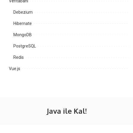
Veritabanı
Debezium
Hibernate
MongoDB
PostgreSQL
Redis
Vue.js
Java ile Kal!