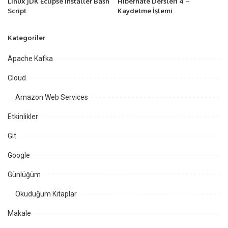
Linux JDK Eclipse Installer Bash
Hibernate Dersleri 4 –
Script
Kaydetme İşlemi
Kategoriler
Apache Kafka
Cloud
Amazon Web Services
Etkinlikler
Git
Google
Günlüğüm
Okuduğum Kitaplar
Makale