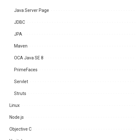
Java Server Page
JDBC
JPA
Maven
OCA Java SE 8
PrimeFaces
Servlet
Struts
Linux
Node.js
Objective C