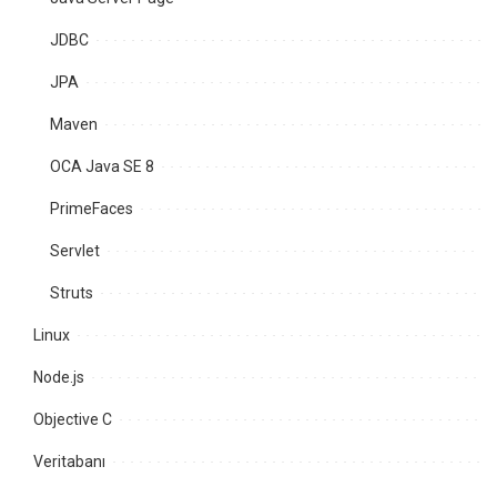
JDBC
JPA
Maven
OCA Java SE 8
PrimeFaces
Servlet
Struts
Linux
Node.js
Objective C
Veritabanı