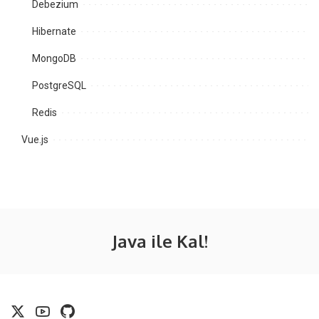
Debezium
Hibernate
MongoDB
PostgreSQL
Redis
Vue.js
Java ile Kal!