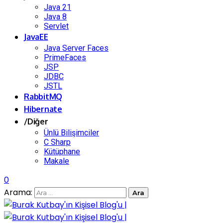
Java 21
Java 8
Servlet
JavaEE
Java Server Faces
PrimeFaces
JSP
JDBC
JSTL
RabbitMQ
Hibernate
/Diğer
Ünlü Bilişimciler
C Sharp
Kütüphane
Makale
0
Arama: