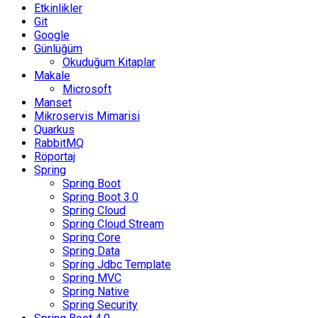
Etkinlikler
Git
Google
Günlüğüm
Okuduğum Kitaplar
Makale
Microsoft
Manset
Mikroservis Mimarisi
Quarkus
RabbitMQ
Röportaj
Spring
Spring Boot
Spring Boot 3.0
Spring Cloud
Spring Cloud Stream
Spring Core
Spring Data
Spring Jdbc Template
Spring MVC
Spring Native
Spring Security