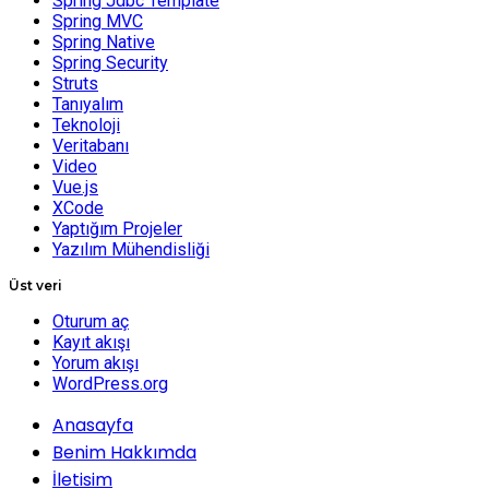
Spring Jdbc Template
Spring MVC
Spring Native
Spring Security
Struts
Tanıyalım
Teknoloji
Veritabanı
Video
Vue.js
XCode
Yaptığım Projeler
Yazılım Mühendisliği
Üst veri
Oturum aç
Kayıt akışı
Yorum akışı
WordPress.org
Anasayfa
Benim Hakkımda
İletisim