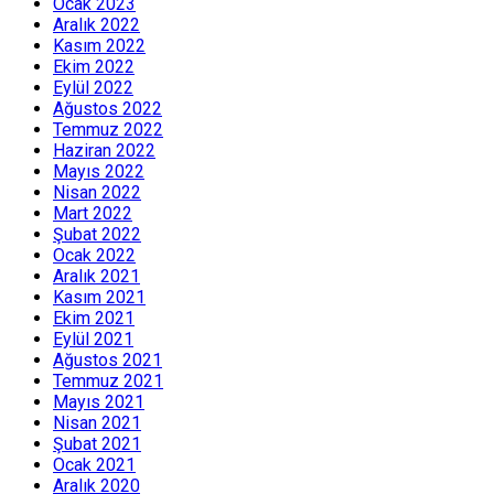
Ocak 2023
Aralık 2022
Kasım 2022
Ekim 2022
Eylül 2022
Ağustos 2022
Temmuz 2022
Haziran 2022
Mayıs 2022
Nisan 2022
Mart 2022
Şubat 2022
Ocak 2022
Aralık 2021
Kasım 2021
Ekim 2021
Eylül 2021
Ağustos 2021
Temmuz 2021
Mayıs 2021
Nisan 2021
Şubat 2021
Ocak 2021
Aralık 2020