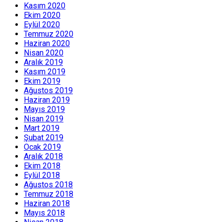
Kasım 2020
Ekim 2020
Eylül 2020
Temmuz 2020
Haziran 2020
Nisan 2020
Aralık 2019
Kasım 2019
Ekim 2019
Ağustos 2019
Haziran 2019
Mayıs 2019
Nisan 2019
Mart 2019
Şubat 2019
Ocak 2019
Aralık 2018
Ekim 2018
Eylül 2018
Ağustos 2018
Temmuz 2018
Haziran 2018
Mayıs 2018