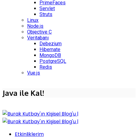
PrimeFaces
Servlet
Struts
Linux
Node.js
Objective C
Veritabanı
Debezium
Hibernate
MongoDB
PostgreSQL
Redis
Vue.js
Java ile Kal!
Etkinliklerim