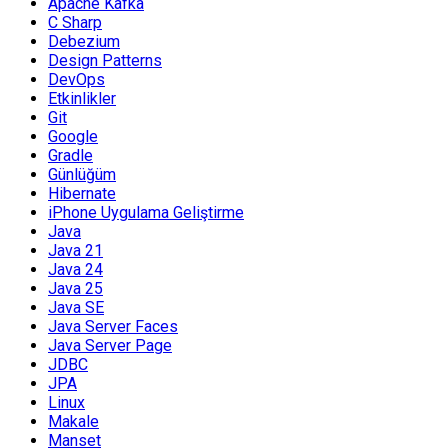
Apache Kafka
C Sharp
Debezium
Design Patterns
DevOps
Etkinlikler
Git
Google
Gradle
Günlüğüm
Hibernate
iPhone Uygulama Geliştirme
Java
Java 21
Java 24
Java 25
Java SE
Java Server Faces
Java Server Page
JDBC
JPA
Linux
Makale
Manset