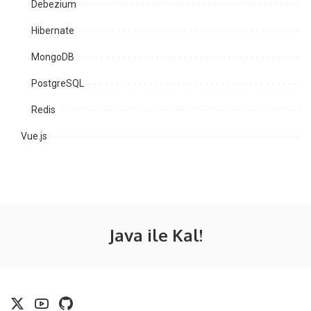
Debezium
Hibernate
MongoDB
PostgreSQL
Redis
Vue.js
Java ile Kal!