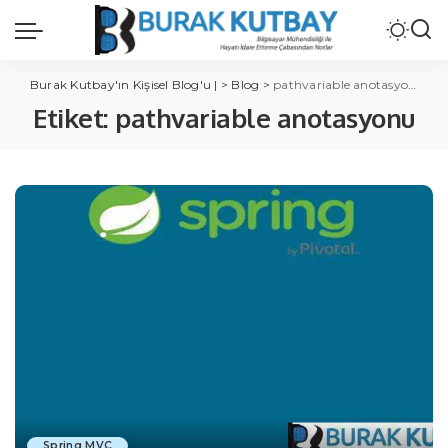
Burak Kutbay'ın Kişisel Blog'u |
>
Blog
>
pathvariable anotasyonu
Etiket:
pathvariable anotasyonu
Spring MVC