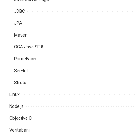
JDBC
JPA
Maven
OCA Java SE 8
PrimeFaces
Servlet
Struts
Linux
Node.js
Objective C
Veritabanı