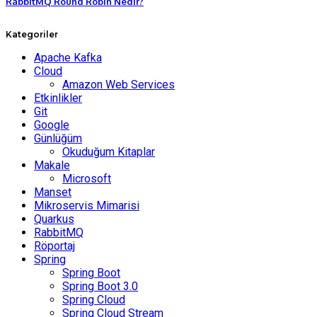
RabbitMQ Round Robin Nedir?
Kategoriler
Apache Kafka
Cloud
Amazon Web Services
Etkinlikler
Git
Google
Günlüğüm
Okuduğum Kitaplar
Makale
Microsoft
Manset
Mikroservis Mimarisi
Quarkus
RabbitMQ
Röportaj
Spring
Spring Boot
Spring Boot 3.0
Spring Cloud
Spring Cloud Stream