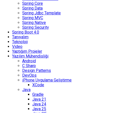
Spring Core
Spring Data
Spring Jdbc Template
Spring MVC
Spring Native
Spring Security
Spring Boot 4.0
Tanıyalım
Teknoloji
Video
Yaptığım Projeler
Yazılım Mühendisliği
Android
C Sharp
Design Patterns
DevOps
iPhone Uygulama Geliştirme
XCode
Java
Gradle
Java 21
Java 24
Java 25