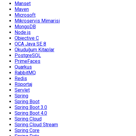
Manset
Maven
Microsoft
Mikroservis Mimarisi
MongoDB
Node.js
Objective C
OCA Java SE 8
Okuduğum Kitaplar
PostgreSQL
PrimeFaces
Quarkus
RabbitMQ
Redis
Röportaj
Servlet
Spring
Spring Boot
Spring Boot 3.0
Spring Boot 4.0
Spring Cloud
Spring Cloud Stream
Spring Core