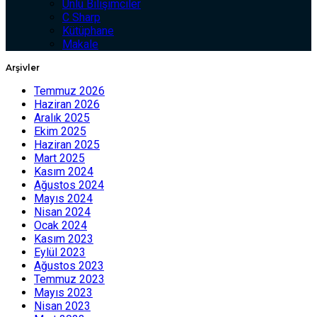
Ünlü Bilişimciler
C Sharp
Kütüphane
Makale
Arşivler
Temmuz 2026
Haziran 2026
Aralık 2025
Ekim 2025
Haziran 2025
Mart 2025
Kasım 2024
Ağustos 2024
Mayıs 2024
Nisan 2024
Ocak 2024
Kasım 2023
Eylül 2023
Ağustos 2023
Temmuz 2023
Mayıs 2023
Nisan 2023