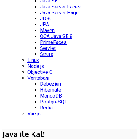
Java SE
Java Server Faces
Java Server Page
JDBC
JPA
Maven
OCA Java SE 8
PrimeFaces
Servlet
Struts
Linux
Node.js
Objective C
Veritabanı
Debezium
Hibernate
MongoDB
PostgreSQL
Redis
Vue.js
Java ile Kal!