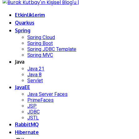
Etkinliklerim
Quarkus
Spring
Spring Cloud
Spring Boot
Spring JDBC Template
Spring MVC
Java
Java 21
Java 8
Servlet
JavaEE
Java Server Faces
PrimeFaces
JSP
JDBC
JSTL
RabbitMQ
Hibernate