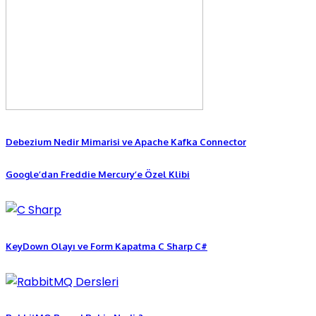
Debezium Nedir Mimarisi ve Apache Kafka Connector
Google’dan Freddie Mercury’e Özel Klibi
KeyDown Olayı ve Form Kapatma C Sharp C#