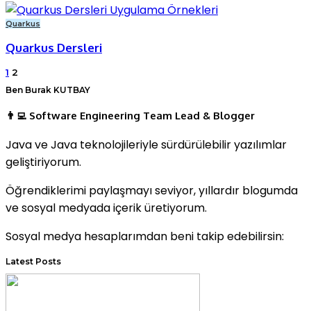
Quarkus
Quarkus Dersleri
1
2
Ben Burak KUTBAY
👨‍💻 Software Engineering Team Lead & Blogger
Java ve Java teknolojileriyle sürdürülebilir yazılımlar
geliştiriyorum.
Öğrendiklerimi paylaşmayı seviyor, yıllardır blogumda
ve sosyal medyada içerik üretiyorum.
Sosyal medya hesaplarımdan beni takip edebilirsin:
Latest Posts