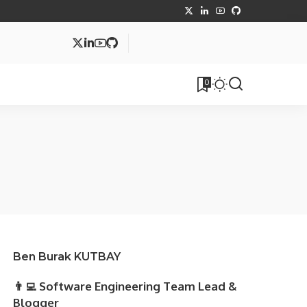
MVC
0
tüphane
Makale
Ben Burak KUTBAY
👨‍💻 Software Engineering Team Lead &
Blogger