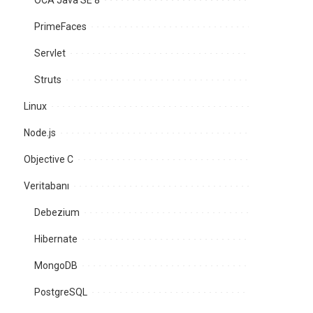
OCA Java SE 8
PrimeFaces
Servlet
Struts
Linux
Node.js
Objective C
Veritabanı
Debezium
Hibernate
MongoDB
PostgreSQL