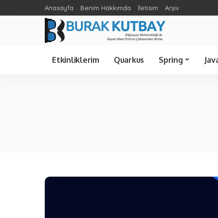
Anasayfa
Benim Hakkımda
İletisim
Arşiv
Spring Cloud
Ünlü Bilişimciler
C Sharp
Etkinliklerim
Quarkus
Spring
Jav
Spring Cloud
Java 21
Spring Boot
Java 8