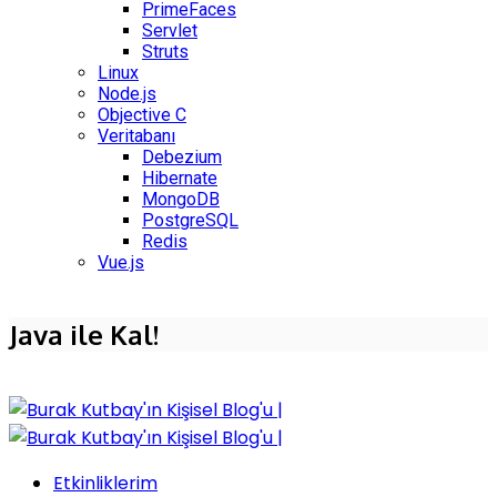
PrimeFaces
Servlet
Struts
Linux
Node.js
Objective C
Veritabanı
Debezium
Hibernate
MongoDB
PostgreSQL
Redis
Vue.js
Java ile Kal!
Etkinliklerim