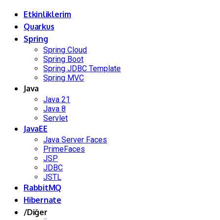
Etkinliklerim
Quarkus
Spring
Spring Cloud
Spring Boot
Spring JDBC Template
Spring MVC
Java
Java 21
Java 8
Servlet
JavaEE
Java Server Faces
PrimeFaces
JSP
JDBC
JSTL
RabbitMQ
Hibernate
/Diğer