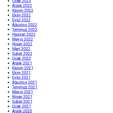
Ocak 2023
Aralık 2022
Kasım 2022
Ekim 2022
Eylül 2022
Ağustos 2022
Temmuz 2022
Haziran 2022
Mayıs 2022
Nisan 2022
Mart 2022
Şubat 2022
Ocak 2022
Aralık 2021
Kasım 2021
Ekim 2021
Eylül 2021
Ağustos 2021
Temmuz 2021
Mayıs 2021
Nisan 2021
Şubat 2021
Ocak 2021
Aralık 2020