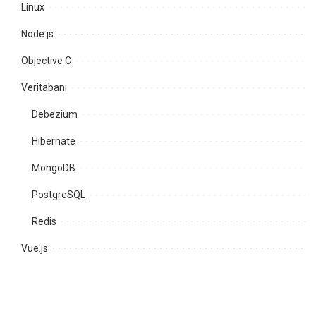
Linux
Node.js
Objective C
Veritabanı
Debezium
Hibernate
MongoDB
PostgreSQL
Redis
Vue.js