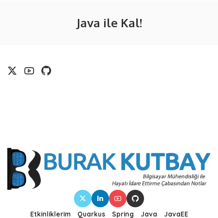
Java ile Kal!
Etkinliklerim
Quarkus
Spring
Java
JavaEE