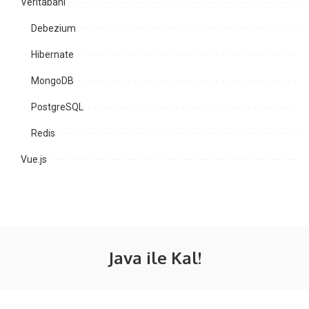
Veritabanı
Debezium
Hibernate
MongoDB
PostgreSQL
Redis
Vue.js
Java ile Kal!