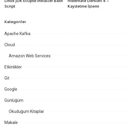
Linux JDK Eclipse Installer Bash
Hibernate Dersleri 4 –
Script
Kaydetme İşlemi
Kategoriler
Apache Kafka
Cloud
Amazon Web Services
Etkinlikler
Git
Google
Günlüğüm
Okuduğum Kitaplar
Makale