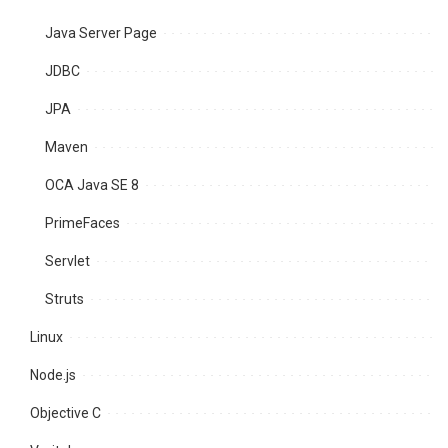
Java Server Page
JDBC
JPA
Maven
OCA Java SE 8
PrimeFaces
Servlet
Struts
Linux
Node.js
Objective C