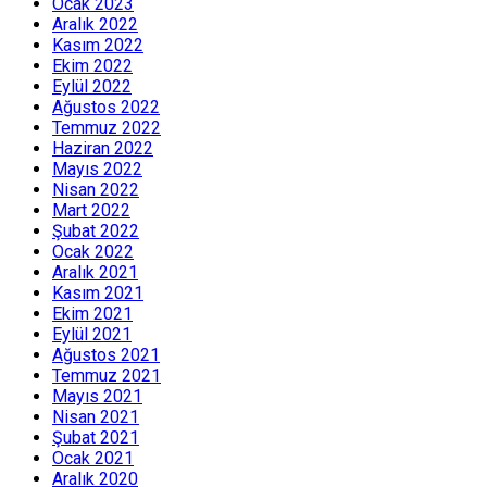
Ocak 2023
Aralık 2022
Kasım 2022
Ekim 2022
Eylül 2022
Ağustos 2022
Temmuz 2022
Haziran 2022
Mayıs 2022
Nisan 2022
Mart 2022
Şubat 2022
Ocak 2022
Aralık 2021
Kasım 2021
Ekim 2021
Eylül 2021
Ağustos 2021
Temmuz 2021
Mayıs 2021
Nisan 2021
Şubat 2021
Ocak 2021
Aralık 2020