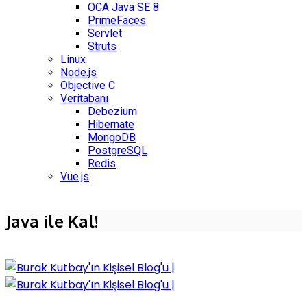
OCA Java SE 8
PrimeFaces
Servlet
Struts
Linux
Node.js
Objective C
Veritabanı
Debezium
Hibernate
MongoDB
PostgreSQL
Redis
Vue.js
Java ile Kal!