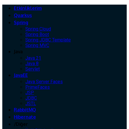
Etkinliklerim
Quarkus
Spring
Spring Cloud
Spring Boot
Spring JDBC Template
Spring MVC
Java
Java 21
Java 8
Servlet
JavaEE
Java Server Faces
PrimeFaces
JSP
JDBC
JSTL
RabbitMQ
Hibernate
/Diğer