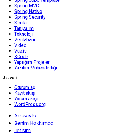
Spring Jdbc Template
Spring MVC
Spring Native
Spring Security
Struts
Tanıyalım
Teknoloji
Veritabanı
Video
Vue.js
XCode
Yaptığım Projeler
Yazılım Mühendisliği
Üst veri
Oturum aç
Kayıt akışı
Yorum akışı
WordPress.org
Anasayfa
Benim Hakkımda
İletisim