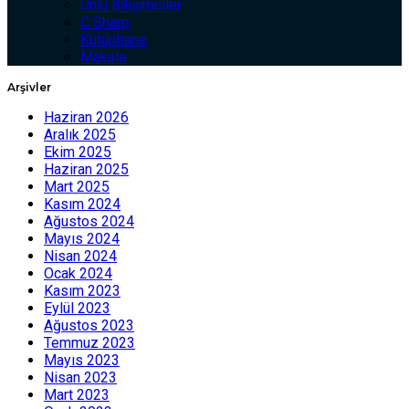
Ünlü Bilişimciler
C Sharp
Kütüphane
Makale
Arşivler
Haziran 2026
Aralık 2025
Ekim 2025
Haziran 2025
Mart 2025
Kasım 2024
Ağustos 2024
Mayıs 2024
Nisan 2024
Ocak 2024
Kasım 2023
Eylül 2023
Ağustos 2023
Temmuz 2023
Mayıs 2023
Nisan 2023
Mart 2023