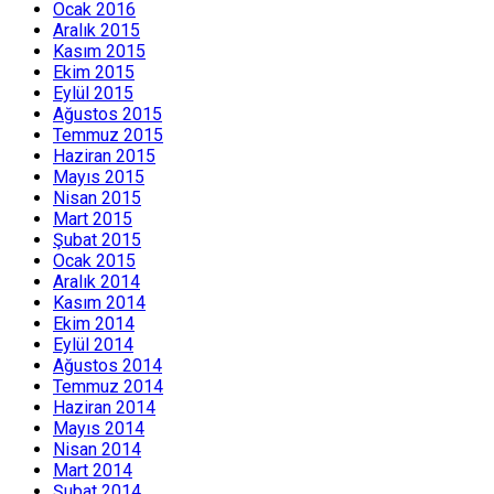
Ocak 2016
Aralık 2015
Kasım 2015
Ekim 2015
Eylül 2015
Ağustos 2015
Temmuz 2015
Haziran 2015
Mayıs 2015
Nisan 2015
Mart 2015
Şubat 2015
Ocak 2015
Aralık 2014
Kasım 2014
Ekim 2014
Eylül 2014
Ağustos 2014
Temmuz 2014
Haziran 2014
Mayıs 2014
Nisan 2014
Mart 2014
Şubat 2014