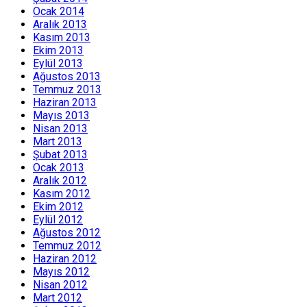
Ocak 2014
Aralık 2013
Kasım 2013
Ekim 2013
Eylül 2013
Ağustos 2013
Temmuz 2013
Haziran 2013
Mayıs 2013
Nisan 2013
Mart 2013
Şubat 2013
Ocak 2013
Aralık 2012
Kasım 2012
Ekim 2012
Eylül 2012
Ağustos 2012
Temmuz 2012
Haziran 2012
Mayıs 2012
Nisan 2012
Mart 2012