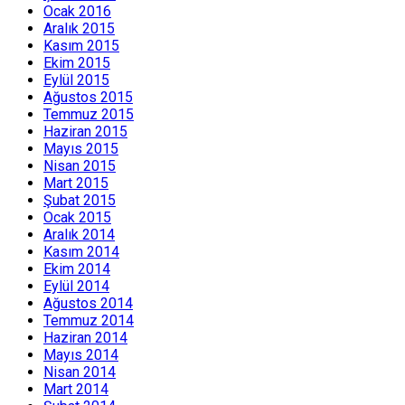
Ocak 2016
Aralık 2015
Kasım 2015
Ekim 2015
Eylül 2015
Ağustos 2015
Temmuz 2015
Haziran 2015
Mayıs 2015
Nisan 2015
Mart 2015
Şubat 2015
Ocak 2015
Aralık 2014
Kasım 2014
Ekim 2014
Eylül 2014
Ağustos 2014
Temmuz 2014
Haziran 2014
Mayıs 2014
Nisan 2014
Mart 2014