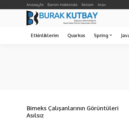
Anasayfa
Benim Hakkımda
İletisim
Arşiv
Spring Cloud
Ünlü Bilişimciler
C Sharp
Etkinliklerim
Quarkus
Spring
Jav
Spring Cloud
Java 21
Spring Boot
Java 8
Bimeks Çalışanlarının Görüntüleri
Asılsız