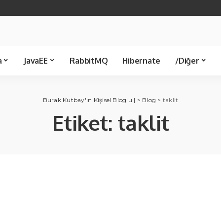
Java 21
Spring Boot
Java 8
Spring JDBC
Servlet
Spring 
Template
Kütüphane
Makale
a
JavaEE
RabbitMQ
Hibernate
/Diğer
Spring JDBC
Ünlü Bilişimciler
Servlet
Spring MVC
C Sharp
Kü
Burak Kutbay'ın Kişisel Blog'u |
>
Blog
>
taklit
Template
Etiket:
taklit