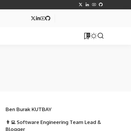
MVC
0
tüphane
Makale
Ben Burak KUTBAY
👨‍💻 Software Engineering Team Lead &
Blogger