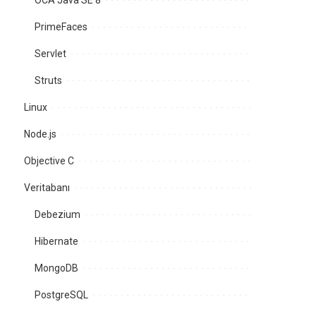
OCA Java SE 8
PrimeFaces
Servlet
Struts
Linux
Node.js
Objective C
Veritabanı
Debezium
Hibernate
MongoDB
PostgreSQL