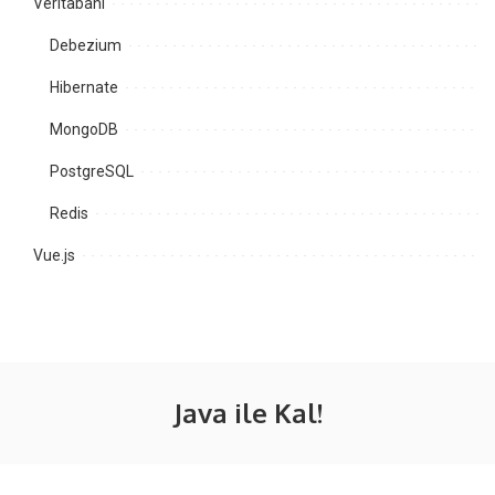
Veritabanı
Debezium
Hibernate
MongoDB
PostgreSQL
Redis
Vue.js
Java ile Kal!