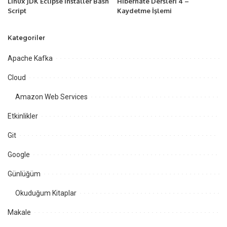
Linux JDK Eclipse Installer Bash
Hibernate Dersleri 4 –
Script
Kaydetme İşlemi
Kategoriler
Apache Kafka
Cloud
Amazon Web Services
Etkinlikler
Git
Google
Günlüğüm
Okuduğum Kitaplar
Makale