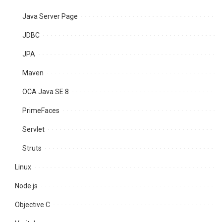
Java Server Page
JDBC
JPA
Maven
OCA Java SE 8
PrimeFaces
Servlet
Struts
Linux
Node.js
Objective C