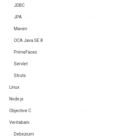
JDBC
JPA
Maven
OCA Java SE 8
PrimeFaces
Servlet
Struts
Linux
Node.js
Objective C
Veritabanı
Debezium