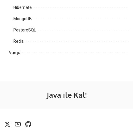
Hibernate
MongoDB
PostgreSQL
Redis
Vue.js
Java ile Kal!