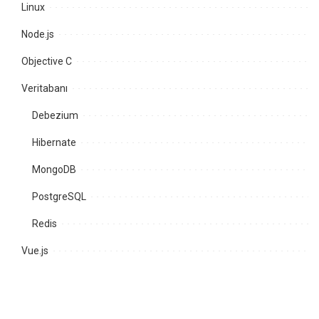
Linux
Node.js
Objective C
Veritabanı
Debezium
Hibernate
MongoDB
PostgreSQL
Redis
Vue.js