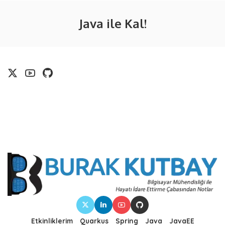
Java ile Kal!
Etkinliklerim
Quarkus
Spring
Java
JavaEE