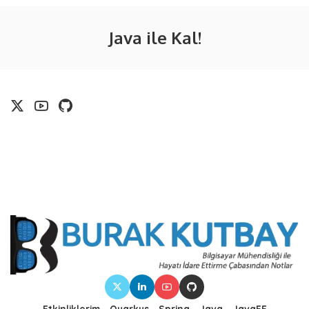
Java ile Kal!
Etkinliklerim
Quarkus
Spring
Java
JavaEE