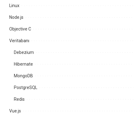
Linux
Node.js
Objective C
Veritabanı
Debezium
Hibernate
MongoDB
PostgreSQL
Redis
Vue.js