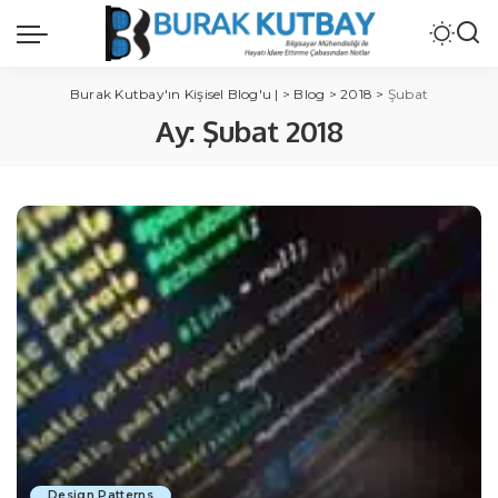
Burak Kutbay'ın Kişisel Blog'u |
>
Blog
>
2018
>
Şubat
Ay:
Şubat 2018
Design Patterns