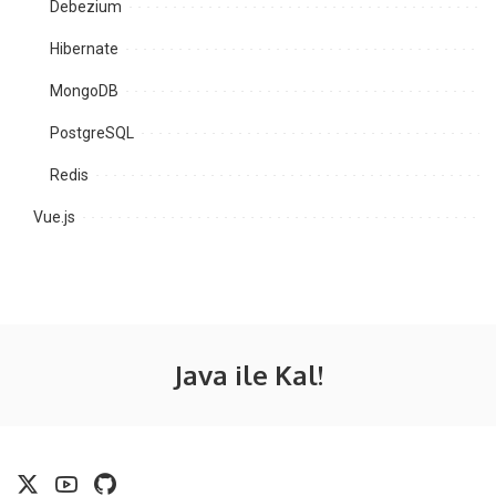
Debezium
Hibernate
MongoDB
PostgreSQL
Redis
Vue.js
Java ile Kal!