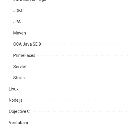
JDBC
JPA
Maven
OCA Java SE 8
PrimeFaces
Servlet
Struts
Linux
Node.js
Objective C
Veritabanı