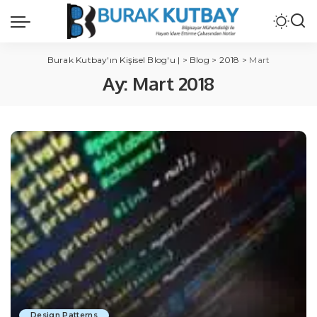
Burak Kutbay'ın Kişisel Blog'u |
>
Blog
>
2018
>
Mart
Ay:
Mart 2018
Design Patterns