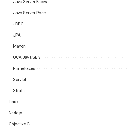
Java Server Faces
Java Server Page
JDBC
JPA
Maven
OCA Java SE 8
PrimeFaces
Servlet
Struts
Linux
Node.js
Objective C