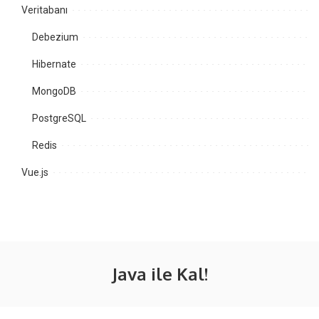
Veritabanı
Debezium
Hibernate
MongoDB
PostgreSQL
Redis
Vue.js
Java ile Kal!