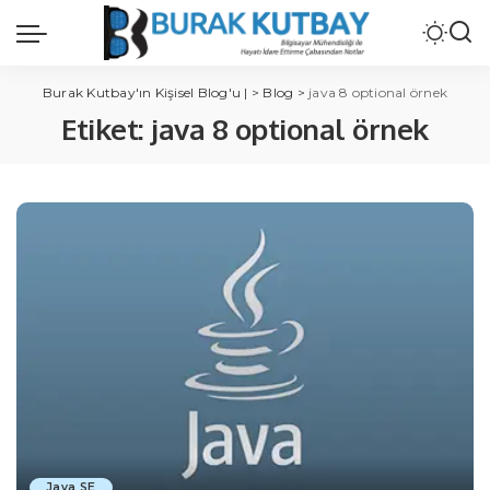
Burak Kutbay'ın Kişisel Blog'u |
>
Blog
>
java 8 optional örnek
Etiket:
java 8 optional örnek
Java SE