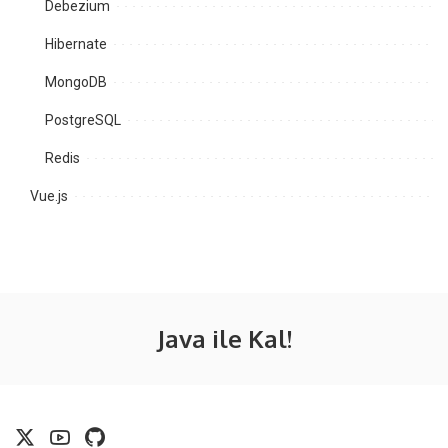
Debezium
Hibernate
MongoDB
PostgreSQL
Redis
Vue.js
Java ile Kal!