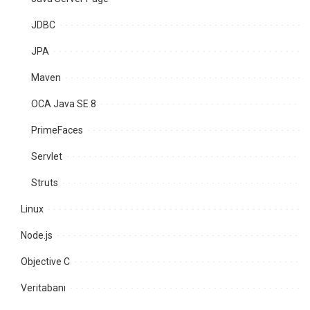
JDBC
JPA
Maven
OCA Java SE 8
PrimeFaces
Servlet
Struts
Linux
Node.js
Objective C
Veritabanı