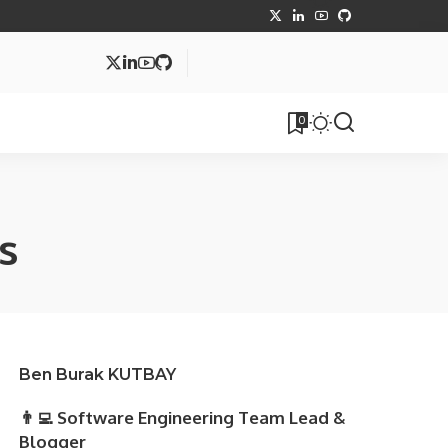
MVC
0
tüphane
Makale
s
Ben Burak KUTBAY
👨‍💻 Software Engineering Team Lead &
Blogger