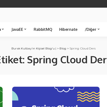
Java 21
Spring Boot
Java 8
Spring JDBC
Servlet
Spring 
Template
Kütüphane
Makale
a
JavaEE
RabbitMQ
Hibernate
/Diğer
Spring JDBC
Ünlü Bilişimciler
Servlet
Spring MVC
C Sharp
Kü
Burak Kutbay'ın Kişisel Blog'u |
>
Blog
>
Spring Cloud Ders
Template
Etiket:
Spring Cloud Der