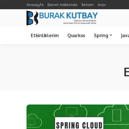
Anasayfa
Benim Hakkımda
İletisim
Arşiv
Spring Cloud
Ünlü Bilişimciler
C Sharp
Etkinliklerim
Quarkus
Spring
Jav
Spring Cloud
Java 21
Spring Boot
Java 8