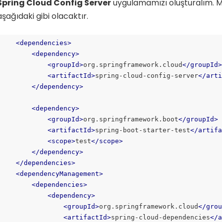
Spring Cloud Config Server
uygulamamızı oluşturalım. M
aşağıdaki gibi olacaktır.
<
dependencies
>
<
dependency
>
<
groupId
>
org.springframework.cloud
</
groupId
<
artifactId
>
spring-cloud-config-server
</
art
</
dependency
>
<
dependency
>
<
groupId
>
org.springframework.boot
</
groupId
>
<
artifactId
>
spring-boot-starter-test
</
artif
<
scope
>
test
</
scope
>
</
dependency
>
</
dependencies
>
<
dependencyManagement
>
<
dependencies
>
<
dependency
>
<
groupId
>
org.springframework.cloud
</
gro
<
artifactId
>
spring-cloud-dependencies
</