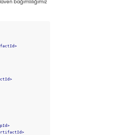
aven bağımlılığımız
>
ifactId
>
actId
>
upId
>
artifactId
>