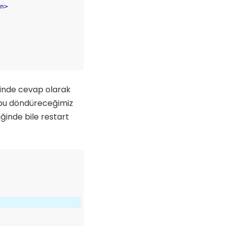
on
>
rinde cevap olarak
 bu döndüreceğimiz
ğinde bile restart