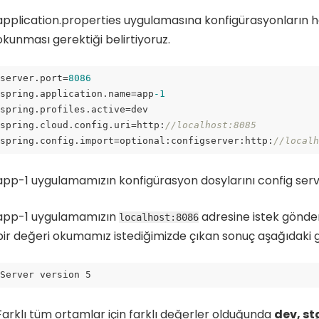
application.properties uygulamasına konfigürasyonların 
okunması gerektiği belirtiyoruz.
server.port=
8086
spring.application.name=app
-1
spring.profiles.active=dev

spring.cloud.config.uri=http:
//localhost:8085
spring.config.import=optional:configserver:http:
//local
ode language:
JavaScript
(
javascript
)
app-1 uygulamamızın konfigürasyon dosylarını config server
app-1 uygulamamızın
adresine istek gönde
localhost:8086
bir değeri okumamız istediğimizde çıkan sonuç aşağıdaki gi
Server version 5
Farklı tüm ortamlar için farklı değerler olduğunda
dev, st