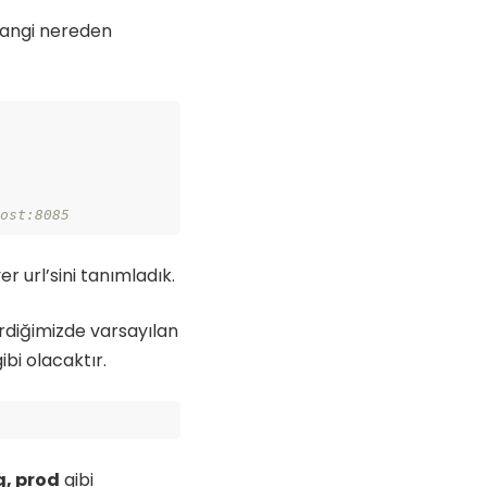
hangi nereden
host:8085
 url’sini tanımladık.
rdiğimizde varsayılan
bi olacaktır.
g, prod
gibi