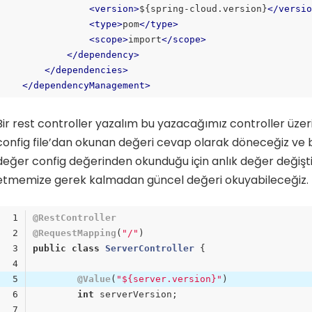
<
version
>
${spring-cloud.version}
</
versi
<
type
>
pom
</
type
>
<
scope
>
import
</
scope
>
</
dependency
>
</
dependencies
>
</
dependencyManagement
>
ode language:
HTML, XML
(
xml
)
Bir rest controller yazalım bu yazacağımız controller üze
config file’dan okunan değeri cevap olarak döneceğiz ve
değer config değerinden okunduğu için anlık değer değişti
etmemize gerek kalmadan güncel değeri okuyabileceğiz.
@RestController
@RequestMapping
(
"/"
public
class
ServerController
@Value
(
"${server.version}"
int