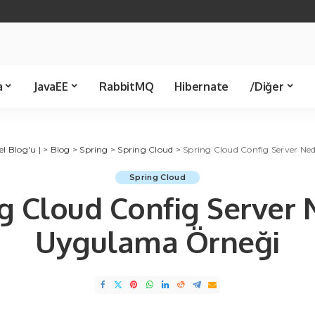
Java 21
Spring Boot
Java 8
Spring JDBC
Servlet
Spring 
Template
Kütüphane
Makale
a
JavaEE
RabbitMQ
Hibernate
/Diğer
Spring JDBC
Ünlü Bilişimciler
Servlet
Spring MVC
C Sharp
Kü
l Blog'u |
Template
>
Blog
>
Spring
>
Spring Cloud
>
Spring Cloud Config Server N
Spring Cloud
g Cloud Config Server 
Uygulama Örneği