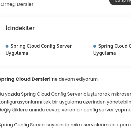
Sprin
İçindekiler
Spring Cloud Config Server
Spring Cloud C
Uygulama
Uygulama
Spring Cloud Dersleri
‘ne devam ediyorum.
Bu yazıda Spring Cloud Config Server oluşturarak mikroserv
konfigurasyonlarını tek bir uygulama üzerinden yönetebil
değişikliklere anında cevap veren bir config server yapm
Spring Config Server sayesinde mikroservislerimizin oper