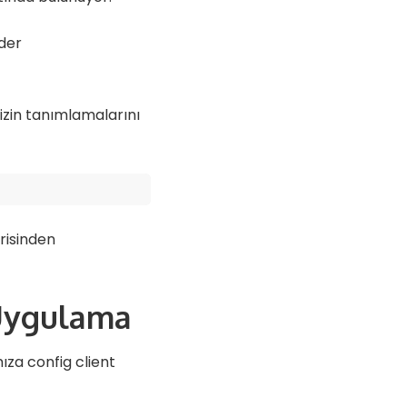
zin tanımlamalarını
risinden
 Uygulama
za config client