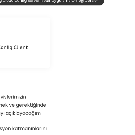
g Cloud Config Server Nedir Uygulama Örneği Dersler
onfig Client
islerimizin
mek ve gerektiğinde
ayı açıklayacağım.
asyon katmanınlarını