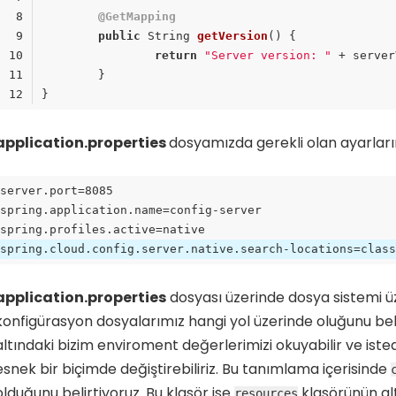
@GetMapping
public
 String 
getVersion
()
return
"Server version: "
ode language:
Java
(
java
)
application.properties
dosyamızda gerekli olan ayarlarım
application.properties
dosyası üzerinde dosya sistemi ü
konfigürasyon dosyalarımız hangi yol üzerinde oluğunu beli
altındaki bizim enviroment değerlerimizi okuyabilir ve isted
esnek bir biçimde değiştirebiliriz. Bu tanımlama içerisinde
olduğunu belirtiyoruz. Bu klasör ise
klasörünün al
resources