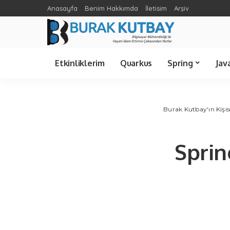
Anasayfa
Benim Hakkımda
İletisim
Arşiv
Spring Cloud
Ünlü Bilişimciler
C Sharp
Etkinliklerim
Quarkus
Spring
Jav
Spring Cloud
Java 21
Spring Boot
Java 8
Burak Kutbay'ın Kişise
Sprin