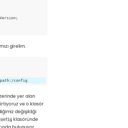
ızı girelim.
zerinde yer alan
rtiyoruz ve o klasör
iğimiz değişikliği
klasöründe
config
tında bulunuyor.