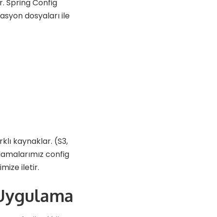
. Spring Config
rasyon dosyaları ile
klı kaynaklar. (S3,
ulamalarımız config
mize iletir.
 Uygulama