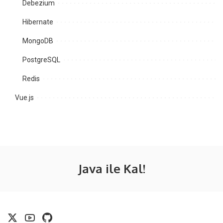
Debezium
Hibernate
MongoDB
PostgreSQL
Redis
Vue.js
Java ile Kal!