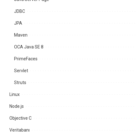
JDBC
JPA
Maven
OCA Java SE 8
PrimeFaces
Servlet
Struts
Linux
Node.js
Objective C
Veritabanı