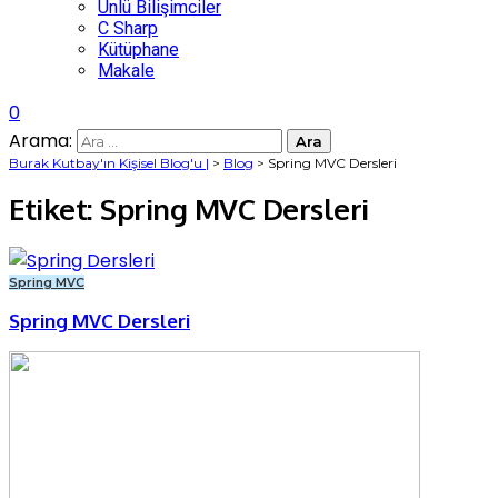
Ünlü Bilişimciler
C Sharp
Kütüphane
Makale
0
Arama:
Burak Kutbay'ın Kişisel Blog'u |
>
Blog
>
Spring MVC Dersleri
Etiket:
Spring MVC Dersleri
Spring MVC
Spring MVC Dersleri