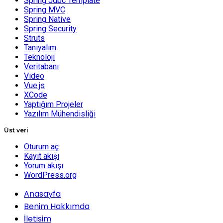
Spring Jdbc Template
Spring MVC
Spring Native
Spring Security
Struts
Tanıyalım
Teknoloji
Veritabanı
Video
Vue.js
XCode
Yaptığım Projeler
Yazılım Mühendisliği
Üst veri
Oturum aç
Kayıt akışı
Yorum akışı
WordPress.org
Anasayfa
Benim Hakkımda
İletisim