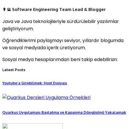
👨‍💻 Software Engineering Team Lead & Blogger
Java ve Java teknolojileriyle sürdürülebilir yazılımlar
geliştiriyorum.
Öğrendiklerimi paylaşmayı seviyor, yıllardır blogumda
ve sosyal medyada içerik üretiyorum.
Sosyal medya hesaplarımdan beni takip edebilirsin:
Latest Posts
Youtube’a Girebilmek: Host Dosyası
Quarkus Uygulaması Başlatma ve Kapanma Döngüsünü Yakalamak