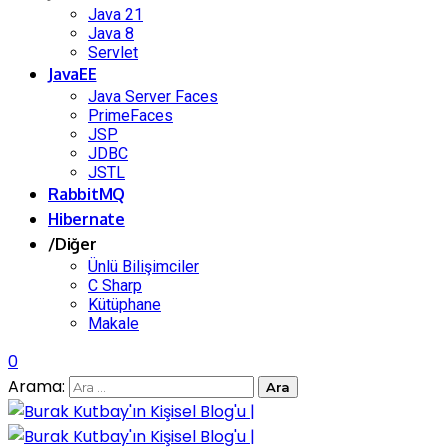
Java 21
Java 8
Servlet
JavaEE
Java Server Faces
PrimeFaces
JSP
JDBC
JSTL
RabbitMQ
Hibernate
/Diğer
Ünlü Bilişimciler
C Sharp
Kütüphane
Makale
0
Arama: