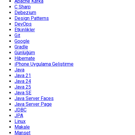
Apache Kafka
C Sharp
Debezium
Design Patterns
DevOps
Etkinlikler
Git
Google
Gradle
Günlüğüm
Hibernate
iPhone Uygulama Geliştirme
Java
Java 21
Java 24
Java 25
Java SE
Java Server Faces
Java Server Page
JDBC
JPA
Linux
Makale
Manset