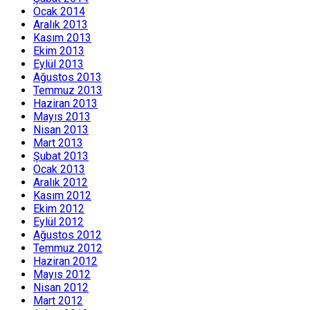
Ocak 2014
Aralık 2013
Kasım 2013
Ekim 2013
Eylül 2013
Ağustos 2013
Temmuz 2013
Haziran 2013
Mayıs 2013
Nisan 2013
Mart 2013
Şubat 2013
Ocak 2013
Aralık 2012
Kasım 2012
Ekim 2012
Eylül 2012
Ağustos 2012
Temmuz 2012
Haziran 2012
Mayıs 2012
Nisan 2012
Mart 2012