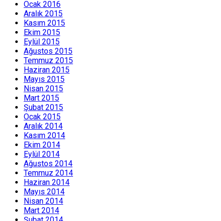
Ocak 2016
Aralık 2015
Kasım 2015
Ekim 2015
Eylül 2015
Ağustos 2015
Temmuz 2015
Haziran 2015
Mayıs 2015
Nisan 2015
Mart 2015
Şubat 2015
Ocak 2015
Aralık 2014
Kasım 2014
Ekim 2014
Eylül 2014
Ağustos 2014
Temmuz 2014
Haziran 2014
Mayıs 2014
Nisan 2014
Mart 2014
Şubat 2014