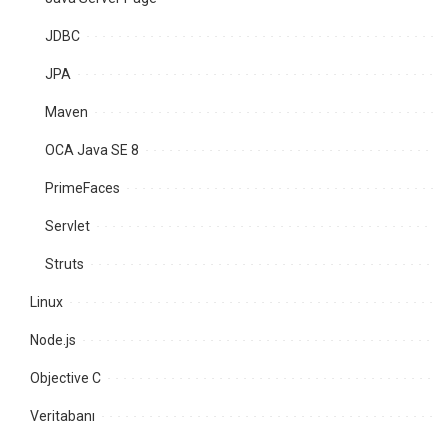
JDBC
JPA
Maven
OCA Java SE 8
PrimeFaces
Servlet
Struts
Linux
Node.js
Objective C
Veritabanı