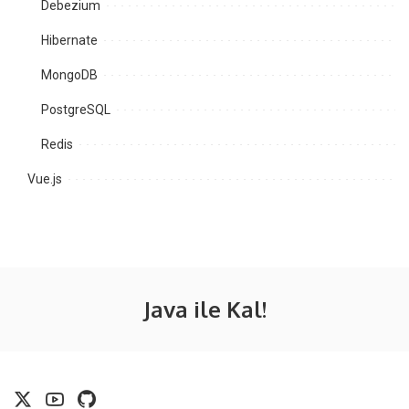
Debezium
Hibernate
MongoDB
PostgreSQL
Redis
Vue.js
Java ile Kal!