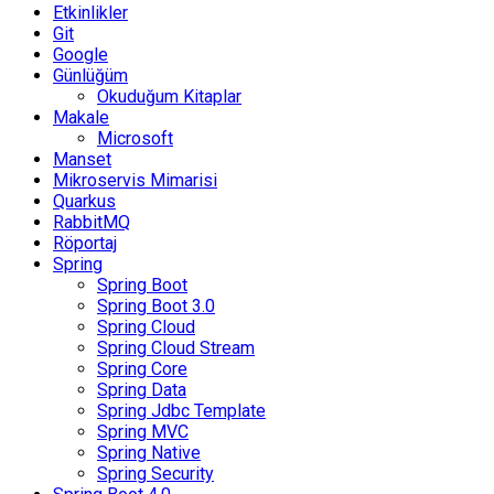
Etkinlikler
Git
Google
Günlüğüm
Okuduğum Kitaplar
Makale
Microsoft
Manset
Mikroservis Mimarisi
Quarkus
RabbitMQ
Röportaj
Spring
Spring Boot
Spring Boot 3.0
Spring Cloud
Spring Cloud Stream
Spring Core
Spring Data
Spring Jdbc Template
Spring MVC
Spring Native
Spring Security