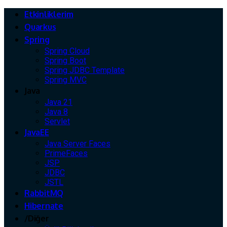
Etkinliklerim
Quarkus
Spring
Spring Cloud
Spring Boot
Spring JDBC Template
Spring MVC
Java
Java 21
Java 8
Servlet
JavaEE
Java Server Faces
PrimeFaces
JSP
JDBC
JSTL
RabbitMQ
Hibernate
/Diğer