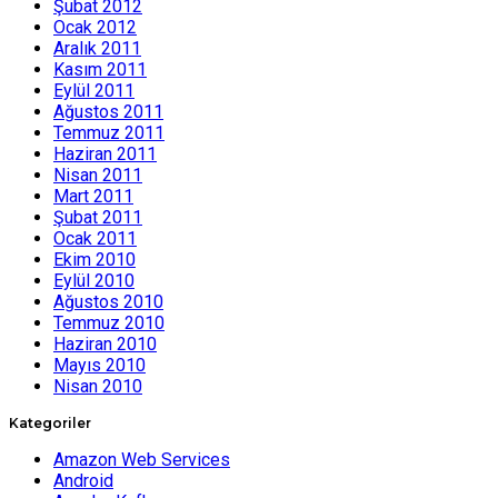
Şubat 2012
Ocak 2012
Aralık 2011
Kasım 2011
Eylül 2011
Ağustos 2011
Temmuz 2011
Haziran 2011
Nisan 2011
Mart 2011
Şubat 2011
Ocak 2011
Ekim 2010
Eylül 2010
Ağustos 2010
Temmuz 2010
Haziran 2010
Mayıs 2010
Nisan 2010
Kategoriler
Amazon Web Services
Android