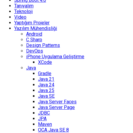
Spring Boot 4.0
Tanıyalım
Teknoloji
Video
Yaptığım Projeler
Yazılım Mühendisliği
Android
C Sharp
Design Patterns
DevOps
iPhone Uygulama Geliştirme
XCode
Java
Gradle
Java 21
Java 24
Java 25
Java SE
Java Server Faces
Java Server Page
JDBC
JPA
Maven
OCA Java SE 8