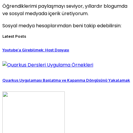
Öğrendiklerimi paylaşmayı seviyor, yıllardır blogumda
ve sosyal medyada içerik üretiyorum.
Sosyal medya hesaplarımdan beni takip edebilirsin:
Latest Posts
Youtube’a Girebilmek: Host Dosyası
Quarkus Uygulaması Başlatma ve Kapanma Döngüsünü Yakalamak