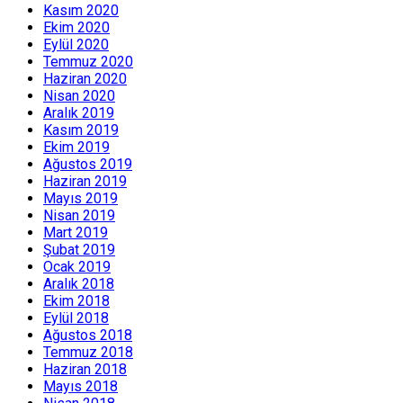
Kasım 2020
Ekim 2020
Eylül 2020
Temmuz 2020
Haziran 2020
Nisan 2020
Aralık 2019
Kasım 2019
Ekim 2019
Ağustos 2019
Haziran 2019
Mayıs 2019
Nisan 2019
Mart 2019
Şubat 2019
Ocak 2019
Aralık 2018
Ekim 2018
Eylül 2018
Ağustos 2018
Temmuz 2018
Haziran 2018
Mayıs 2018