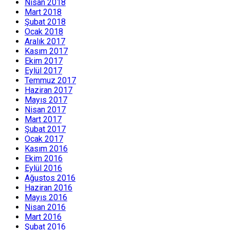
Nisan 2018
Mart 2018
Şubat 2018
Ocak 2018
Aralık 2017
Kasım 2017
Ekim 2017
Eylül 2017
Temmuz 2017
Haziran 2017
Mayıs 2017
Nisan 2017
Mart 2017
Şubat 2017
Ocak 2017
Kasım 2016
Ekim 2016
Eylül 2016
Ağustos 2016
Haziran 2016
Mayıs 2016
Nisan 2016
Mart 2016
Şubat 2016