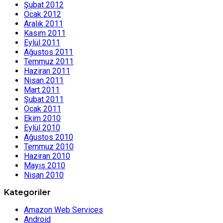
Şubat 2012
Ocak 2012
Aralık 2011
Kasım 2011
Eylül 2011
Ağustos 2011
Temmuz 2011
Haziran 2011
Nisan 2011
Mart 2011
Şubat 2011
Ocak 2011
Ekim 2010
Eylül 2010
Ağustos 2010
Temmuz 2010
Haziran 2010
Mayıs 2010
Nisan 2010
Kategoriler
Amazon Web Services
Android