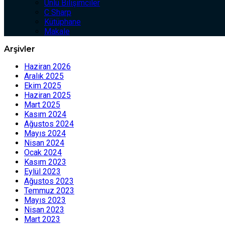
Ünlü Bilişimciler
C Sharp
Kütüphane
Makale
Arşivler
Haziran 2026
Aralık 2025
Ekim 2025
Haziran 2025
Mart 2025
Kasım 2024
Ağustos 2024
Mayıs 2024
Nisan 2024
Ocak 2024
Kasım 2023
Eylül 2023
Ağustos 2023
Temmuz 2023
Mayıs 2023
Nisan 2023
Mart 2023