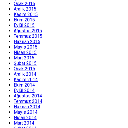
Ocak 2016
Aralık 2015
Kasım 2015
Ekim 2015
Eylül 2015
Ağustos 2015
Temmuz 2015
Haziran 2015
Mayıs 2015
Nisan 2015
Mart 2015
Şubat 2015
Ocak 2015
Aralık 2014
Kasım 2014
Ekim 2014
Eylül 2014
Ağustos 2014
Temmuz 2014
Haziran 2014
Mayıs 2014
Nisan 2014
Mart 2014