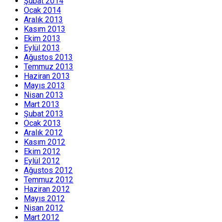
Şubat 2014
Ocak 2014
Aralık 2013
Kasım 2013
Ekim 2013
Eylül 2013
Ağustos 2013
Temmuz 2013
Haziran 2013
Mayıs 2013
Nisan 2013
Mart 2013
Şubat 2013
Ocak 2013
Aralık 2012
Kasım 2012
Ekim 2012
Eylül 2012
Ağustos 2012
Temmuz 2012
Haziran 2012
Mayıs 2012
Nisan 2012
Mart 2012