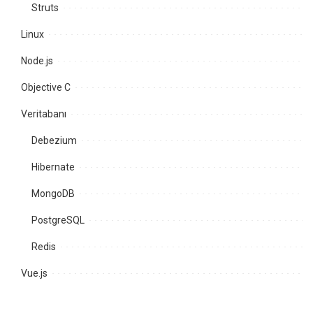
Struts
Linux
Node.js
Objective C
Veritabanı
Debezium
Hibernate
MongoDB
PostgreSQL
Redis
Vue.js