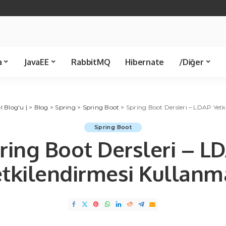
Java 21
Spring Boot
Java 8
Spring JDBC
Servlet
Spring 
Template
Kütüphane
Makale
a
JavaEE
RabbitMQ
Hibernate
/Diğer
Spring JDBC
Ünlü Bilişimciler
Servlet
Spring MVC
C Sharp
Kü
l Blog'u |
Template
>
Blog
>
Spring
>
Spring Boot
>
Spring Boot Dersleri – LDAP Yet
Spring Boot
ring Boot Dersleri – L
etkilendirmesi Kullanm