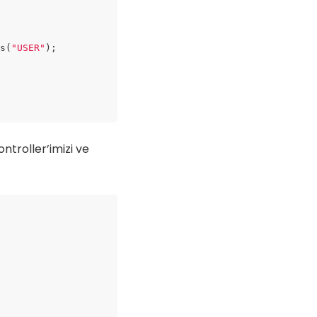
es(
"USER"
);

ontroller’imizi ve