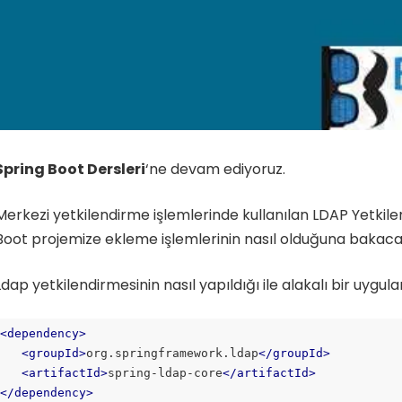
Spring Boot Dersleri
‘ne devam ediyoruz.
Merkezi yetkilendirme işlemlerinde kullanılan LDAP Yetkile
Boot projemize ekleme işlemlerinin nasıl olduğuna bakaca
Ldap yetkilendirmesinin nasıl yapıldığı ile alakalı bir uygu
<
dependency
>
<
groupId
>
org.springframework.ldap
</
groupId
>
<
artifactId
>
spring-ldap-core
</
artifactId
>
</
dependency
>