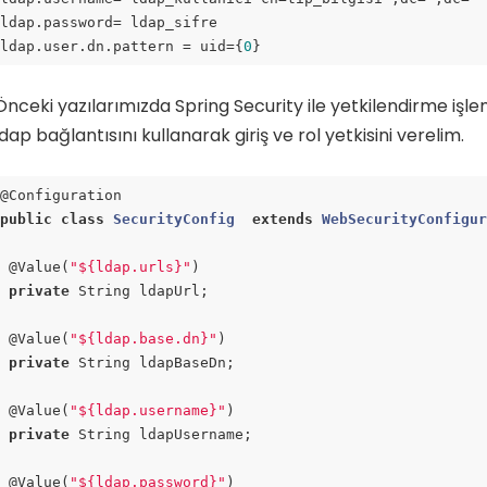
ldap.password= ldap_sifre

ldap.user.dn.pattern = uid={
0
}
ode language:
JavaScript
(
javascript
)
Önceki yazılarımızda Spring Security ile yetkilendirme işle
ldap bağlantısını kullanarak giriş ve rol yetkisini verelim.
public
class
SecurityConfig
extends
WebSecurityConfigu
 @Value(
"${ldap.urls}"
)

private
 String ldapUrl;

 @Value(
"${ldap.base.dn}"
)

private
 String ldapBaseDn;

 @Value(
"${ldap.username}"
)

private
 String ldapUsername;

 @Value(
"${ldap.password}"
)
