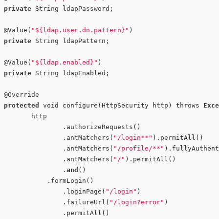
private
 String ldapPassword;

 @Value(
"${ldap.user.dn.pattern}"
)

private
 String ldapPattern;

 @Value(
"${ldap.enabled}"
)

private
 String ldapEnabled;

 @Override

protected
 void configure(HttpSecurity http) throws 
Exc
        http

        	.authorizeRequests()

        	.antMatchers(
"/login**"
).permitAll()

        	.antMatchers(
"/profile/**"
).fullyAuthent
            	.antMatchers(
"/"
).permitAll()

            	.
and
()

            .formLogin()

            	.loginPage(
"/login"
)

            	.failureUrl(
"/login?error"
)

            	.permitAll()
