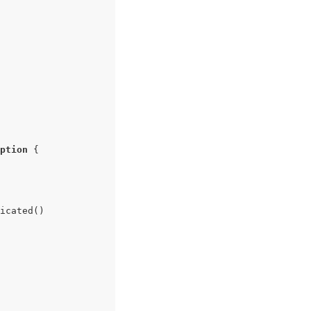
eption
 {

icated()
