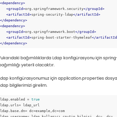
<
dependency
>
<
groupId
>
org.springframework.security
</
groupId
>
<
artifactId
>
spring-security-ldap
</
artifactId
>
</
dependency
>
<
dependency
>
<
groupId
>
org.springframework.boot
</
groupId
>
<
artifactId
>
spring-boot-starter-thymeleaf
</
artifactI
</
dependency
>
ode language:
HTML, XML
(
xml
)
Yukarıdaki bağımlılıklarda Ldap konfigürasyonu için sprin
bağımlılığı yeterli olacaktır.
Ldap konfigürasyonumuz için application.properties dosya
Ldap bilgilerimizi girelim.
ldap.enabled = 
true
ldap.urls= ldap_url

ldap.base.dn= dc=example,dc=com

ldap.username= ldap_kullanıcı cn=tip_bilgisi ,dc= ,dc= 
