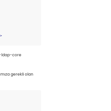
d
>
g-ldap-core
mıza gerekli olan