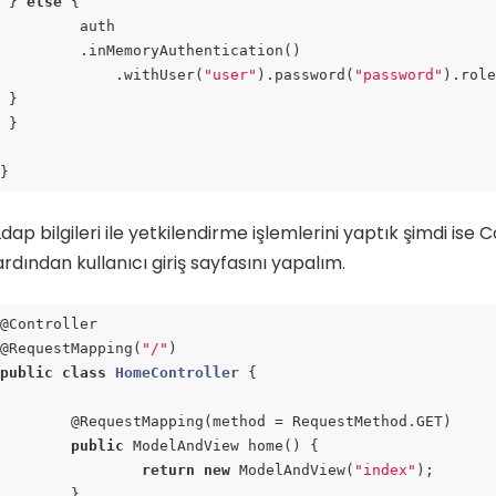
 } 
else
 {

         auth

         .inMemoryAuthentication()

             .withUser(
"user"
).password(
"password"
).rol
 }

 }

}
ode language:
PHP
(
php
)
Ldap bilgileri ile yetkilendirme işlemlerini yaptık şimdi ise C
ardından kullanıcı giriş sayfasını yapalım.
@Controller

@RequestMapping(
"/"
public
class
HomeController
{

	@RequestMapping(method = RequestMethod.GET)

public
 ModelAndView home() {

return
new
 ModelAndView(
"index"
);

	}
