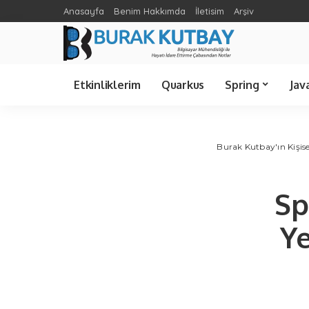
Anasayfa
Benim Hakkımda
İletisim
Arşiv
Spring Cloud
Ünlü Bilişimciler
C Sharp
Etkinliklerim
Quarkus
Spring
Jav
Spring Cloud
Java 21
Spring Boot
Java 8
Burak Kutbay'ın Kişise
Sp
Y