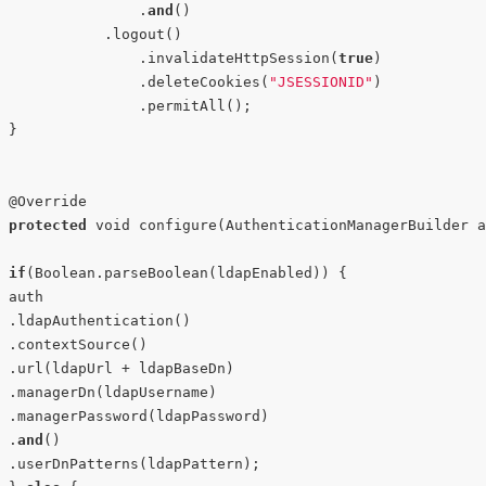
            	.
and
()

            .logout()

            	.invalidateHttpSession(
true
)

            	.deleteCookies(
"JSESSIONID"
)

            	.permitAll();

 }

 @Override

protected
 void configure(AuthenticationManagerBuilder 
if
(Boolean.parseBoolean(ldapEnabled)) {

 auth

 .ldapAuthentication()

 .contextSource()

 .url(ldapUrl + ldapBaseDn)

 .managerDn(ldapUsername)

 .managerPassword(ldapPassword)

 .
and
()

 .userDnPatterns(ldapPattern);
