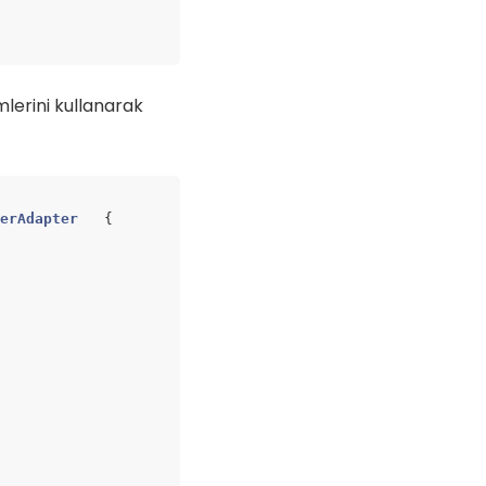
mlerini kullanarak
rerAdapter
{
