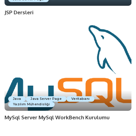
JSP Dersleri
Java
Java Server Page
Veritabanı
Yazılım Mühendisliği
MySql Server MySql WorkBench Kurulumu