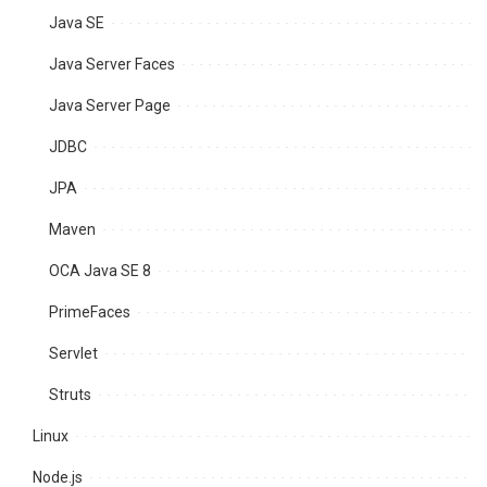
Java SE
Java Server Faces
Java Server Page
JDBC
JPA
Maven
OCA Java SE 8
PrimeFaces
Servlet
Struts
Linux
Node.js