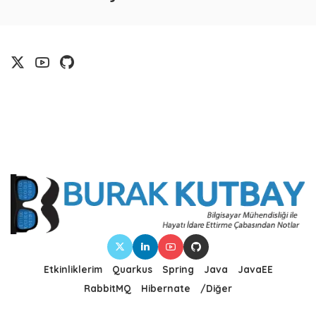
Etkinliklerim
Quarkus
Spring
Java
JavaEE
RabbitMQ
Hibernate
/Diğer