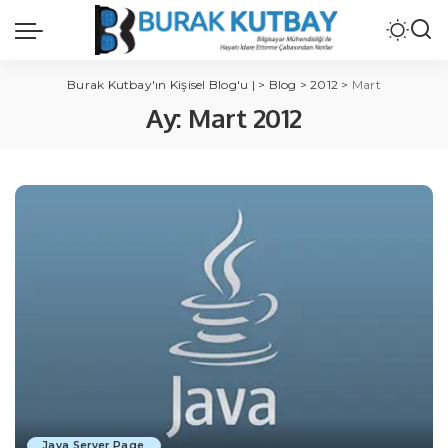
Burak Kutbay'ın Kişisel Blog'u |
>
Blog
>
2012
>
Mart
Ay:
Mart 2012
Java Server Page