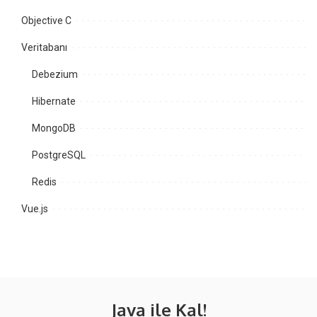
Objective C
Veritabanı
Debezium
Hibernate
MongoDB
PostgreSQL
Redis
Vue.js
Java ile Kal!