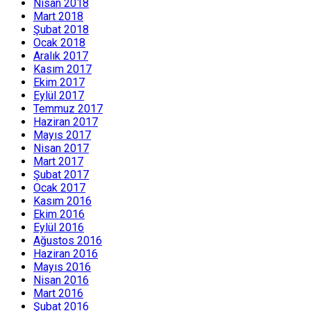
Nisan 2018
Mart 2018
Şubat 2018
Ocak 2018
Aralık 2017
Kasım 2017
Ekim 2017
Eylül 2017
Temmuz 2017
Haziran 2017
Mayıs 2017
Nisan 2017
Mart 2017
Şubat 2017
Ocak 2017
Kasım 2016
Ekim 2016
Eylül 2016
Ağustos 2016
Haziran 2016
Mayıs 2016
Nisan 2016
Mart 2016
Şubat 2016