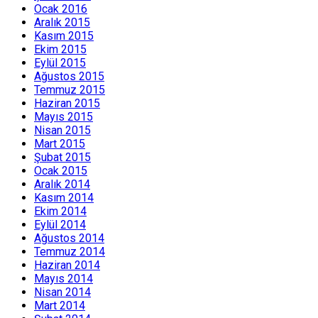
Ocak 2016
Aralık 2015
Kasım 2015
Ekim 2015
Eylül 2015
Ağustos 2015
Temmuz 2015
Haziran 2015
Mayıs 2015
Nisan 2015
Mart 2015
Şubat 2015
Ocak 2015
Aralık 2014
Kasım 2014
Ekim 2014
Eylül 2014
Ağustos 2014
Temmuz 2014
Haziran 2014
Mayıs 2014
Nisan 2014
Mart 2014