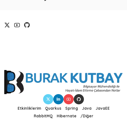
Etkinliklerim
Quarkus
Spring
Java
JavaEE
RabbitMQ
Hibernate
/Diğer