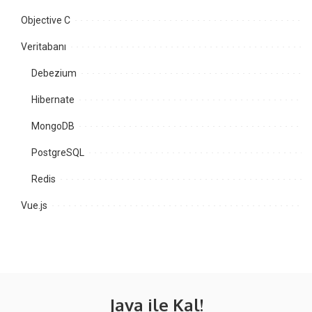
Objective C
Veritabanı
Debezium
Hibernate
MongoDB
PostgreSQL
Redis
Vue.js
Java ile Kal!