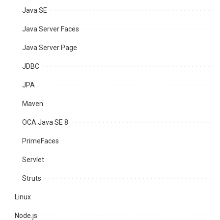
Java SE
Java Server Faces
Java Server Page
JDBC
JPA
Maven
OCA Java SE 8
PrimeFaces
Servlet
Struts
Linux
Node.js