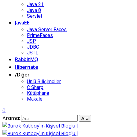
Java 21
Java 8
Servlet
JavaEE
Java Server Faces
PrimeFaces
JSP
JDBC
JSTL
RabbitMQ
Hibernate
/Diğer
Ünlü Bilişimciler
C Sharp
Kütüphane
Makale
0
Arama: