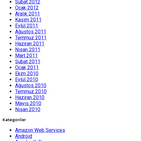
Şubat 2012
Ocak 2012
Aralık 2011
Kasım 2011
Eylül 2011
Ağustos 2011
Temmuz 2011
Haziran 2011
Nisan 2011
Mart 2011
Şubat 2011
Ocak 2011
Ekim 2010
Eylül 2010
Ağustos 2010
Temmuz 2010
Haziran 2010
Mayıs 2010
Nisan 2010
Kategoriler
Amazon Web Services
Android