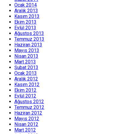
Ocak 2014
Aralık 2013
Kasım 2013
Ekim 2013
Eylül 2013
Ağustos 2013
Temmuz 2013
Haziran 2013
Mayıs 2013
Nisan 2013
Mart 2013
Şubat 2013
Ocak 2013
Aralık 2012
Kasım 2012
Ekim 2012
Eylül 2012
Ağustos 2012
Temmuz 2012
Haziran 2012
Mayıs 2012
Nisan 2012
Mart 2012