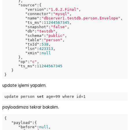
      },

"source"
:{

"version"
:
"1.0.2.Final"
,

"connector"
:
"mysql"
,

"name"
:
"dbserver1.testdb.person.Envelope"
,

"ts_ms"
:
11244567345
,

"snapshot"
:
"false"
,

"db"
:
"testdb"
,

"schema"
:
"public"
,

"table"
:
"person"
,

"txId"
:
538
,

"lsn"
:
423313
,

"xmin"
:
null
      },

"op"
:
"c"
,

"ts_ms"
:
11244567345
   }

}
Code language:
JSON / JSON with Comments
(
json
)
update işlemi yapalım.
update person 
set
 age=99 where id=1
Code language:
JavaScript
(
javascript
)
payloadımıza tekrar bakalım.
{

"payload"
:{

"before"
:
null
,
