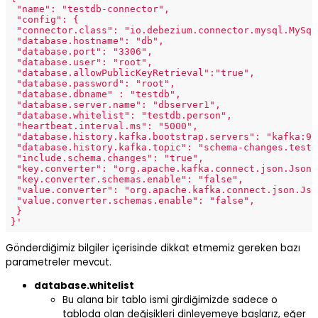
 "name": "testdb-connector",

 "config": {

 "connector.class": "io.debezium.connector.mysql.MySqlC
 "database.hostname": "db",

 "database.port": "3306",

 "database.user": "root",

 "database.allowPublicKeyRetrieval":"true",

 "database.password": "root",

 "database.dbname" : "testdb",

 "database.server.name": "dbserver1",

 "database.whitelist": "testdb.person",

 "heartbeat.interval.ms": "5000",

 "database.history.kafka.bootstrap.servers": "kafka:909
 "database.history.kafka.topic": "schema-changes.testdb
 "include.schema.changes": "true",

 "key.converter": "org.apache.kafka.connect.json.JsonCo
 "key.converter.schemas.enable": "false",

 "value.converter": "org.apache.kafka.connect.json.Jso
 "value.converter.schemas.enable": "false",

 }

}'
Code language:
PHP
(
php
)
Gönderdiğimiz bilgiler içerisinde dikkat etmemiz gereken bazı
parametreler mevcut.
database.whitelist
Bu alana bir tablo ismi girdiğimizde sadece o
tabloda olan değişikleri dinleyemeye başlarız, eğer