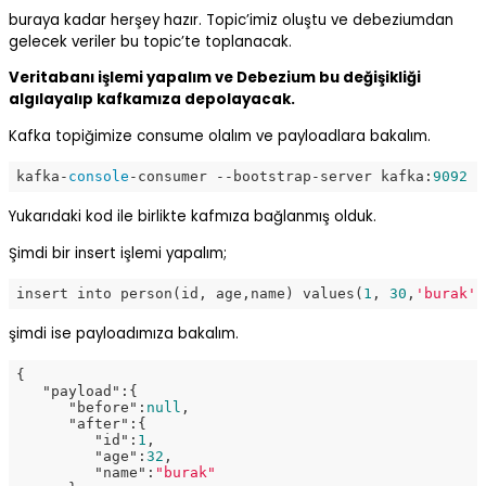
Code language:
CSS
(
css
)
buraya kadar herşey hazır. Topic’imiz oluştu ve debeziumdan
gelecek veriler bu topic’te toplanacak.
Veritabanı işlemi yapalım ve Debezium bu değişikliği
algılayalıp kafkamıza depolayacak.
Kafka topiğimize consume olalım ve payloadlara bakalım.
kafka-
console
-consumer --bootstrap-server kafka:
9092
 -
Code language:
JavaScript
(
javascript
)
Yukarıdaki kod ile birlikte kafmıza bağlanmış olduk.
Şimdi bir insert işlemi yapalım;
insert into person(id, age,name) values(
1
, 
30
,
'burak'
)
Code language:
JavaScript
(
javascript
)
şimdi ise payloadımıza bakalım.
{

"payload"
:{

"before"
:
null
,

"after"
:{

"id"
:
1
,

"age"
:
32
,

"name"
:
"burak"