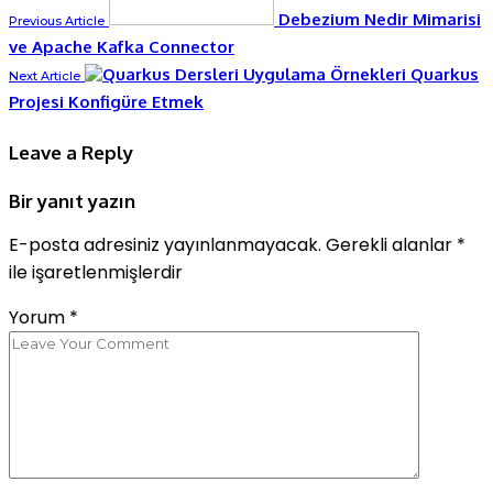
Debezium Nedir Mimarisi
Previous Article
ve Apache Kafka Connector
Quarkus
Next Article
Projesi Konfigüre Etmek
Leave a Reply
Bir yanıt yazın
E-posta adresiniz yayınlanmayacak.
Gerekli alanlar
*
ile işaretlenmişlerdir
Yorum
*