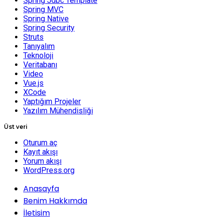
Spring Jdbc Template
Spring MVC
Spring Native
Spring Security
Struts
Tanıyalım
Teknoloji
Veritabanı
Video
Vue.js
XCode
Yaptığım Projeler
Yazılım Mühendisliği
Üst veri
Oturum aç
Kayıt akışı
Yorum akışı
WordPress.org
Anasayfa
Benim Hakkımda
İletisim