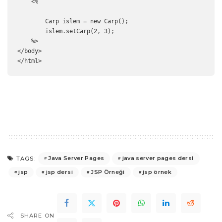
    <%

        Carp islem = new Carp();

        islem.setCarp(2, 3);

    %>

</body>

</html>
Java Server Pages
java server pages dersi
TAGS:
jsp
jsp dersi
JSP Örneği
jsp örnek
SHARE ON