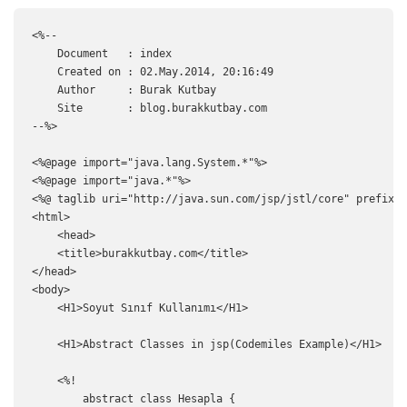
<%-- 

    Document   : index

    Created on : 02.May.2014, 20:16:49

    Author     : Burak Kutbay

    Site       : blog.burakkutbay.com

--%>

<%@page import="java.lang.System.*"%>

<%@page import="java.*"%>

<%@ taglib uri="http://java.sun.com/jsp/jstl/core" prefix="
<html>

    <head>

    <title>burakkutbay.com</title>

</head>

<body>

    <H1>Soyut Sınıf Kullanımı</H1>

    <H1>Abstract Classes in jsp(Codemiles Example)</H1>

    <%! 

        abstract class Hesapla {
