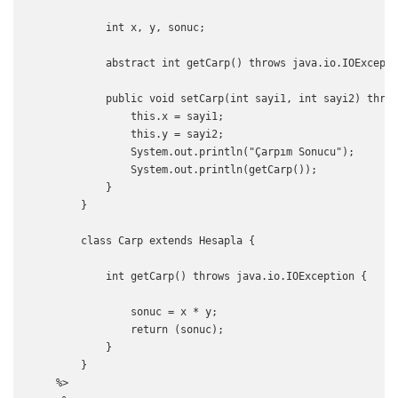
            int x, y, sonuc;

            abstract int getCarp() throws java.io.IOExcepti
            public void setCarp(int sayi1, int sayi2) throw
                this.x = sayi1;

                this.y = sayi2;

                System.out.println("Çarpım Sonucu");

                System.out.println(getCarp());

            }

        }

        class Carp extends Hesapla {

            int getCarp() throws java.io.IOException {

                sonuc = x * y;

                return (sonuc);

            }

        }

    %>     
