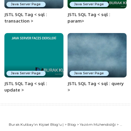
Java Server Page
Java Server Page
JSTL SQL Tag < sql :
JSTL SQL Tag < sql :
transaction >
param>
Java Server Page
Java Server Page
JSTL SQL Tag < sql :
JSTL SQL Tag < sql : query
update >
>
Burak Kutbay'ın Kişisel Blog'u |
>
Blog
>
Yazılım Mühendisliği
>
Java