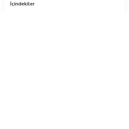
İçindekiler
Kullanım Şekli
Örnek