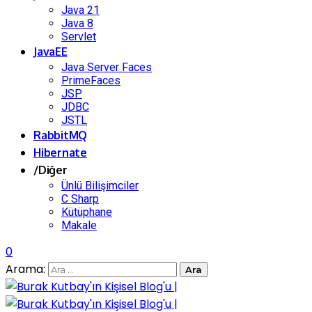
Java 21
Java 8
Servlet
JavaEE
Java Server Faces
PrimeFaces
JSP
JDBC
JSTL
RabbitMQ
Hibernate
/Diğer
Ünlü Bilişimciler
C Sharp
Kütüphane
Makale
0
Arama: