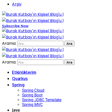
Arşiv
Subscribe Now
Arama:
Arama:
Etkinliklerim
Quarkus
Spring
Spring Cloud
Spring Boot
Spring JDBC Template
Spring MVC
Java