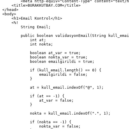
        <meta http-equiv="Content-Type" content="text/h
    <title>BURAKKUTBAY.COM</title>

</head>

<body>

    <h1>Email Kontrol</h1>

    <%!

        String Email;

        public boolean validasyonEmail(String kull_emai
            int at;

            int nokta;

            boolean at_var = true;

            boolean nokta_var = true;

            boolean emailgirildi = true;

            if (kull_email.length() == 0) {

                emailgirildi = false;

            }

            at = kull_email.indexOf("@", 1);

            if (at == -1) {

                at_var = false;

            }

            nokta = kull_email.indexOf(".", 1);

            if (nokta == -1) {

                nokta_var = false;
