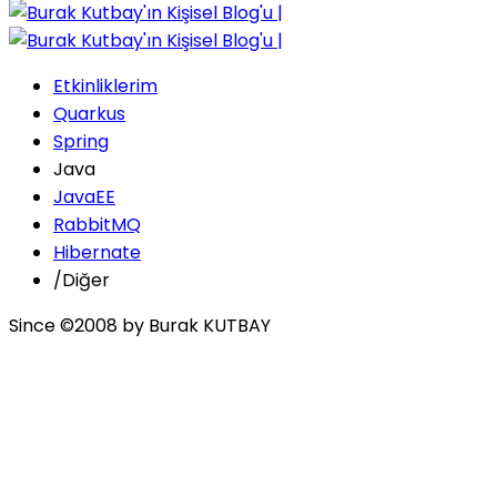
Etkinliklerim
Quarkus
Spring
Java
JavaEE
RabbitMQ
Hibernate
/Diğer
Since ©2008 by Burak KUTBAY