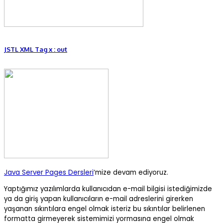
JSTL XML Tag x : out
Java Server Pages Dersleri
‘mize devam ediyoruz.
Yaptığımız yazılımlarda kullanıcıdan e-mail bilgisi istediğimizde
ya da giriş yapan kullanıcıların e-mail adreslerini girerken
yaşanan sıkıntılara engel olmak isteriz bu sıkıntılar belirlenen
formatta girmeyerek sistemimizi yormasına engel olmak