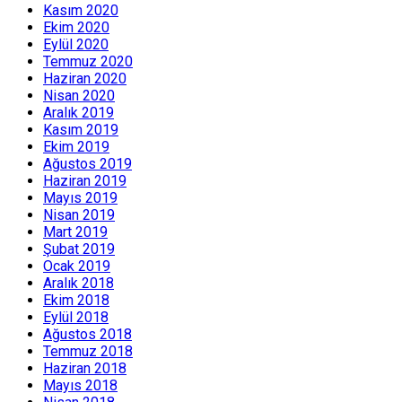
Kasım 2020
Ekim 2020
Eylül 2020
Temmuz 2020
Haziran 2020
Nisan 2020
Aralık 2019
Kasım 2019
Ekim 2019
Ağustos 2019
Haziran 2019
Mayıs 2019
Nisan 2019
Mart 2019
Şubat 2019
Ocak 2019
Aralık 2018
Ekim 2018
Eylül 2018
Ağustos 2018
Temmuz 2018
Haziran 2018
Mayıs 2018