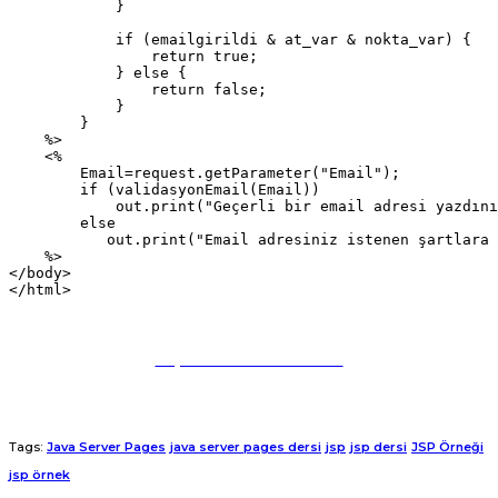
            }

            if (emailgirildi & at_var & nokta_var) {

                return true;

            } else {

                return false;

            }

        }

    %>

    <%

        Email=request.getParameter("Email");

        if (validasyonEmail(Email))

            out.print("Geçerli bir email adresi yazdını
        else

           out.print("Email adresiniz istenen şartlara 
    %>

</body>

</html>
Kaynak Kodları Görüntüle
Tags:
Java Server Pages
java server pages dersi
jsp
jsp dersi
JSP Örneği
jsp örnek