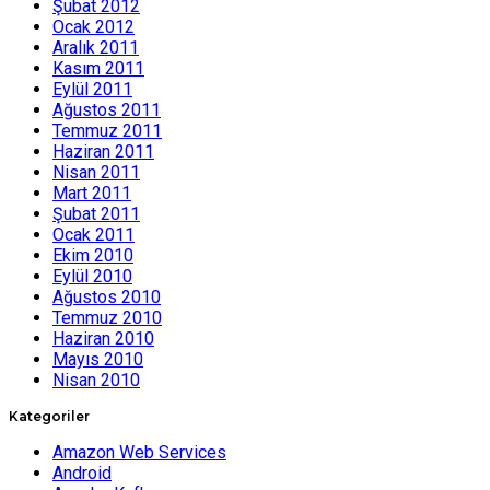
Şubat 2012
Ocak 2012
Aralık 2011
Kasım 2011
Eylül 2011
Ağustos 2011
Temmuz 2011
Haziran 2011
Nisan 2011
Mart 2011
Şubat 2011
Ocak 2011
Ekim 2010
Eylül 2010
Ağustos 2010
Temmuz 2010
Haziran 2010
Mayıs 2010
Nisan 2010
Kategoriler
Amazon Web Services
Android