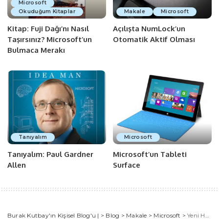
Microsoft
Okuduğum Kitaplar
Makale
Microsoft
Kitap: Fuji Dağı’nı Nasıl
Açılışta NumLock’un
Taşırsınız? Microsoft’un
Otomatik Aktif Olması
Bulmaca Merakı
Tanıyalım
Microsoft
Tanıyalım: Paul Gardner
Microsoft’un Tableti
Allen
Surface
Burak Kutbay'ın Kişisel Blog'u |
>
Blog
>
Makale
>
Microsoft
>
Yeni Hotmail’in Özelliklerini Keşfedin