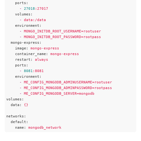
ports:
-
27018
:27017
volumes:
-
data:/data
environment:
-
MONGO_INITDB_ROOT_USERNAME=rootuser
-
MONGO_INITDB_ROOT_PASSWORD=rootpass
mongo-express:
image:
mongo-express
container_name:
mongo-express
restart:
always
ports:
-
8081
:8081
environment:
-
ME_CONFIG_MONGODB_ADMINUSERNAME=rootuser
-
ME_CONFIG_MONGODB_ADMINPASSWORD=rootpass
-
ME_CONFIG_MONGODB_SERVER=mongodb
volumes:
data:
{}
networks:
default:
name:
mongodb_network
Code language:
YAML
(
yaml
)