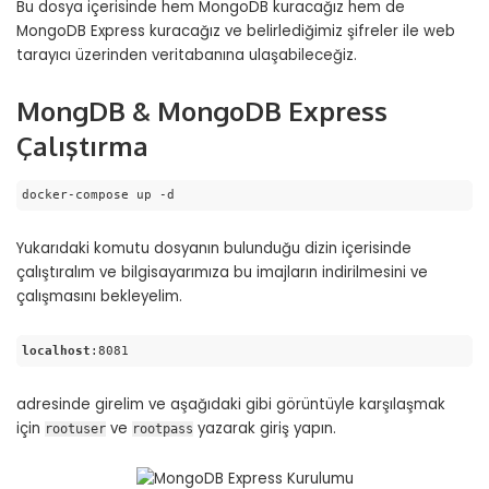
Bu dosya içerisinde hem MongoDB kuracağız hem de
MongoDB Express kuracağız ve belirlediğimiz şifreler ile web
tarayıcı üzerinden veritabanına ulaşabileceğiz.
MongDB & MongoDB Express
Çalıştırma
docker-compose up -d
Yukarıdaki komutu dosyanın bulunduğu dizin içerisinde
çalıştıralım ve bilgisayarımıza bu imajların indirilmesini ve
çalışmasını bekleyelim.
localhost
:8081
Code language:
CSS
(
css
)
adresinde girelim ve aşağıdaki gibi görüntüyle karşılaşmak
için
ve
yazarak giriş yapın.
rootuser
rootpass