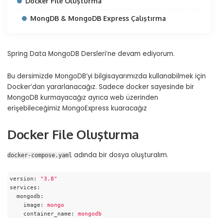
Docker File Oluşturma
MongDB & MongoDB Express Çalıştırma
Spring Data MongoDB Dersleri’ne devam ediyorum.
Bu dersimizde MongoDB’yi bilgisayarımızda kullanabilmek için
Docker’dan yararlanacağız. Sadece docker sayesinde bir
MongoDB kurmayacağız ayrıca web üzerinden
erişebileceğimiz MongoExpress kuaracağız
Docker File Oluşturma
adında bir dosya oluşturalım.
docker-compose.yaml
version:
"3.8"
services:
mongodb:
image:
mongo
container_name:
mongodb