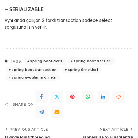
– SERIALIZABLE
Aynı anda çalışan 2 farklı transaction sadece select
sorgusuna izin verilir.
spring boot ders
spring boot dersleri
TAGS:
spring boot transaction
spring örnekleri
spring uygulama örneği
SHARE ON
PREVIOUS ARTICLE
NEXT ARTICLE
Java’da Multithreading
sshpass ile SSH Bağlantısı