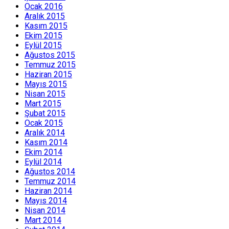
Ocak 2016
Aralık 2015
Kasım 2015
Ekim 2015
Eylül 2015
Ağustos 2015
Temmuz 2015
Haziran 2015
Mayıs 2015
Nisan 2015
Mart 2015
Şubat 2015
Ocak 2015
Aralık 2014
Kasım 2014
Ekim 2014
Eylül 2014
Ağustos 2014
Temmuz 2014
Haziran 2014
Mayıs 2014
Nisan 2014
Mart 2014