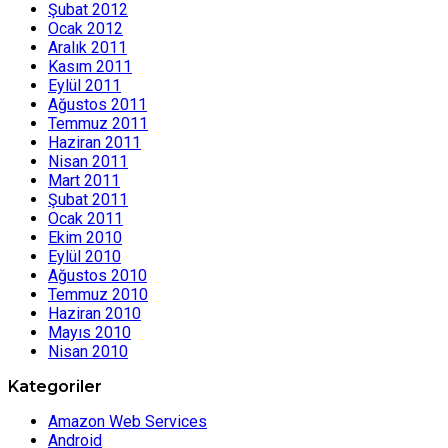
Şubat 2012
Ocak 2012
Aralık 2011
Kasım 2011
Eylül 2011
Ağustos 2011
Temmuz 2011
Haziran 2011
Nisan 2011
Mart 2011
Şubat 2011
Ocak 2011
Ekim 2010
Eylül 2010
Ağustos 2010
Temmuz 2010
Haziran 2010
Mayıs 2010
Nisan 2010
Kategoriler
Amazon Web Services
Android